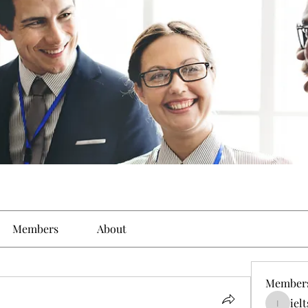
Members
About
Member
iel