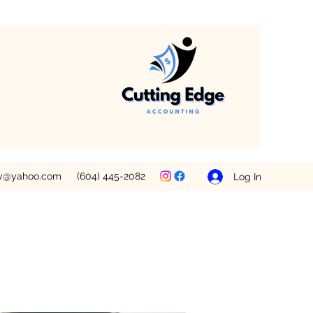
ey@yahoo.com
(604) 445-2082
Log In