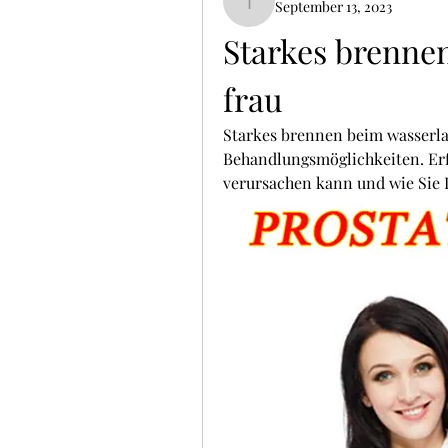
September 13, 2023
ThomCarter377
Starkes brennen
frau
Starkes brennen beim wasserla
Behandlungsmöglichkeiten. Er
verursachen kann und wie Sie 