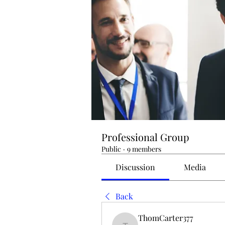
Professional Group
Public
·
9 members
Discussion
Media
Back
ThomCarter377