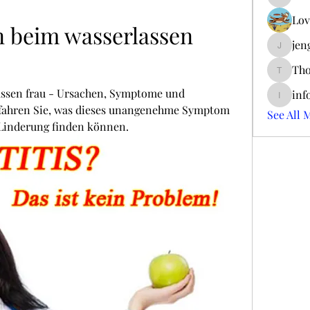
ieltsjac
Lov
 beim wasserlassen 
jen
jengerry
Tho
ThomCar
ssen frau - Ursachen, Symptome und 
inf
info.tva
fahren Sie, was dieses unangenehme Symptom 
See All 
Linderung finden können.