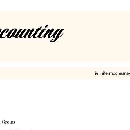
ccounting
jennifermcchesn
l Group