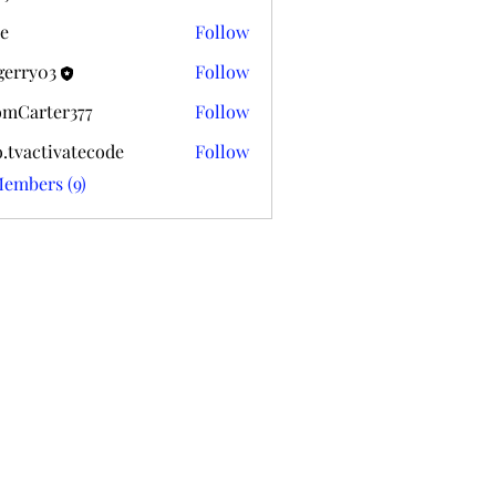
k020
e
Follow
gerry03
Follow
03
mCarter377
Follow
ter377
o.tvactivatecode
Follow
ctivatecode
Members (9)