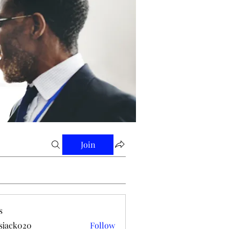
Join
s
tsjack020
Follow