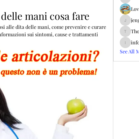
ieltsjac
Lov
a delle mani cosa fare
jen
jengerry
osi alle dita delle mani, come prevenire e curare 
Tho
 informazioni sui sintomi, cause e trattamenti 
ThomCar
inf
info.tva
See All 