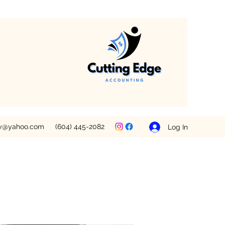
ey@yahoo.com
(604) 445-2082
Log In