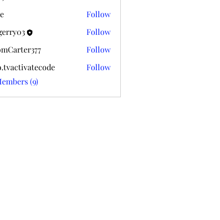
k020
e
Follow
gerry03
Follow
03
mCarter377
Follow
ter377
o.tvactivatecode
Follow
ctivatecode
Members (9)