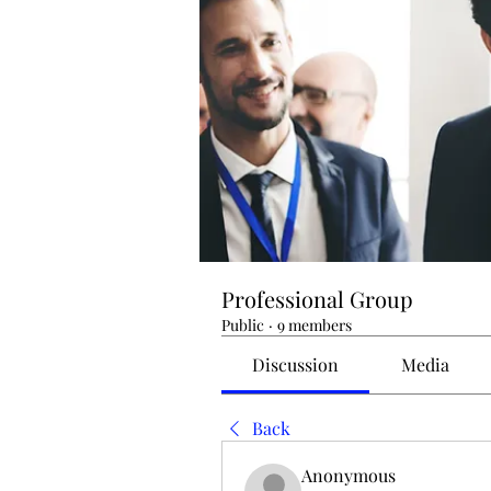
Professional Group
Public
·
9 members
Discussion
Media
Back
Anonymous