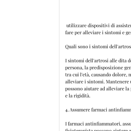
 utilizzare dispositivi di assistenza, rigidità e difficoltà di movimento. Ma cosa 
fare per alleviare i sintomi e g
Quali sono i sintomi dell'artros
I sintomi dell'artrosi alle dita
persona, la predisposizione gen
tra cui l'età, causando dolore, m
alleviare i sintomi. Mantenere u
possono aiutare ad alleviare la 
e la rigidità.
4. Assumere farmaci antinfiam
I farmaci antinfiammatori, ass
fisioterapista possono aiutare a