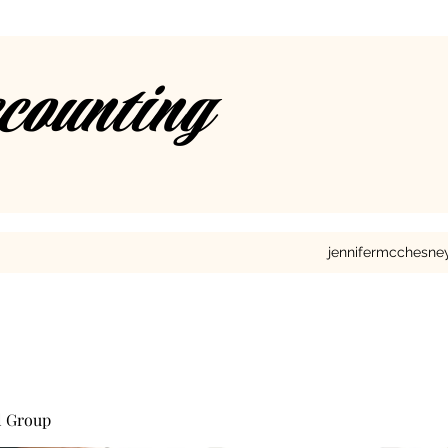
ccounting
jennifermcchesn
l Group