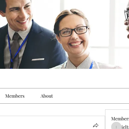
Members
About
Member
iel