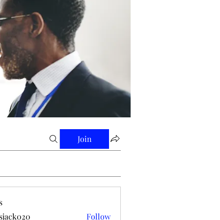
Join
s
tsjack020
Follow