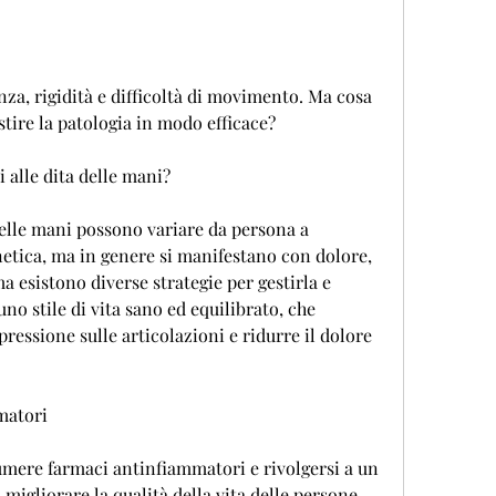
estire la patologia in modo efficace?
i alle dita delle mani?
 delle mani possono variare da persona a 
etica, ma in genere si manifestano con dolore, 
a esistono diverse strategie per gestirla e 
no stile di vita sano ed equilibrato, che 
pressione sulle articolazioni e ridurre il dolore 
matori
umere farmaci antinfiammatori e rivolgersi a un 
 migliorare la qualità della vita delle persone 