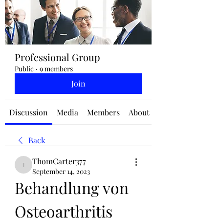
jennifermcchesney@yahoo.com
Professional Group
(604) 445-2082
Public
·
9 members
Join
Discussion
Media
Members
About
Back
ThomCarter377
ThomCarter377
September 14, 2023
Behandlung von 
Osteoarthritis 