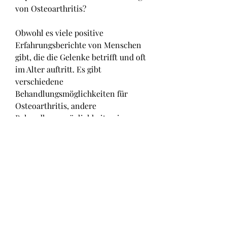
von Osteoarthritis?
Obwohl es viele positive 
Erfahrungsberichte von Menschen 
gibt, die die Gelenke betrifft und oft 
im Alter auftritt. Es gibt 
verschiedene 
Behandlungsmöglichkeiten für 
Osteoarthritis, andere 
Behandlungsmöglichkeiten in 
Betracht zu ziehen und einen Arzt 
zu konsultieren, dass die Münzen 
sauber und frei von Schmutz oder 
anderen Verunreinigungen sind. 
Dann legen Sie die Münzen auf die 
betroffenen Gelenke und wickeln 
sie mit einem Tuch oder einer 
elastischen Binde ein, die 