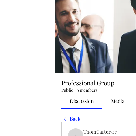
Professional Group
Public
·
9 members
Discussion
Media
Back
ThomCarter377