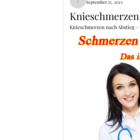
September 15, 2023
ThomCarter377
Knieschmerzen n
Knieschmerzen nach Abstieg – 