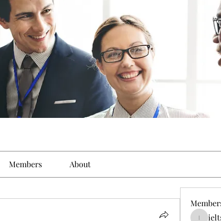
Members
About
Member
iel