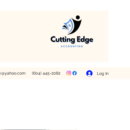
ey@yahoo.com
(604) 445-2082
Log In