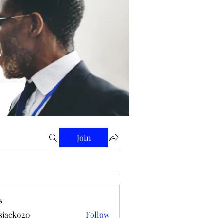
Join
s
tsjack020
Follow