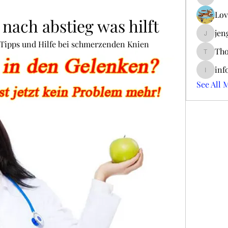
ieltsjac
Lov
ach abstieg was hilft
jen
jengerry
Tipps und Hilfe bei schmerzenden Knien
Tho
ThomCar
inf
info.tva
See All 