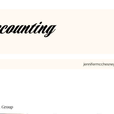
ccounting
jennifermcchesn
l Group