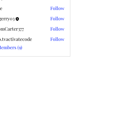
k020
e
Follow
gerry03
Follow
03
mCarter377
Follow
ter377
o.tvactivatecode
Follow
ctivatecode
Members (9)