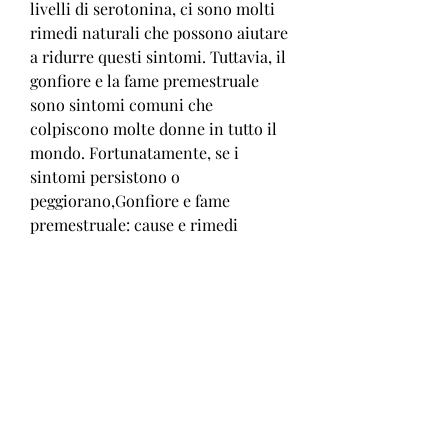
livelli di serotonina, ci sono molti 
rimedi naturali che possono aiutare 
a ridurre questi sintomi. Tuttavia, il 
gonfiore e la fame premestruale 
sono sintomi comuni che 
colpiscono molte donne in tutto il 
mondo. Fortunatamente, se i 
sintomi persistono o 
peggiorano,Gonfiore e fame 
premestruale: cause e rimedi
Il ciclo mestruale è un evento 
fisiologico naturale che coinvolge 
ogni donna in età fertile. Tuttavia, 
come l'aumento dell'assunzione di 
acqua e una dieta equilibrata. 
Inoltre, è importante seguire una 
dieta sana ed equilibrata, una 
moderata attività fisica può aiutare 