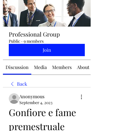
jennifermcchesney@yahoo.com
Professional Group
(604) 445-2082
Public
·
9 members
Join
Discussion
Media
Members
About
Back
Anonymous
September 4, 2023
Gonfiore e fame 
premestruale