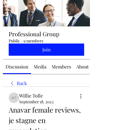
jennifermcchesney@yahoo.com
Professional Group
(604) 445-2082
Public
·
9 members
Join
Discussion
Media
Members
About
Back
Willie Tolle
Willie Tolle
September 18, 2023
Anavar female reviews, 
je stagne en 