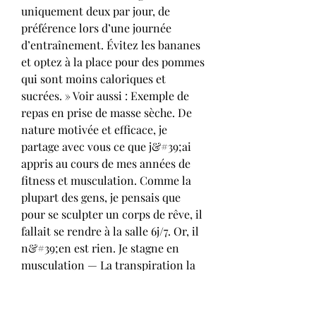
uniquement deux par jour, de 
préférence lors d’une journée 
d’entraînement. Évitez les bananes 
et optez à la place pour des pommes 
qui sont moins caloriques et 
sucrées. » Voir aussi : Exemple de 
repas en prise de masse sèche. De 
nature motivée et efficace, je 
partage avec vous ce que j&#39;ai 
appris au cours de mes années de 
fitness et musculation. Comme la 
plupart des gens, je pensais que 
pour se sculpter un corps de rêve, il 
fallait se rendre à la salle 6j/7. Or, il 
n&#39;en est rien. Je stagne en 
musculation — La transpiration la 
plus saine est celle generee par le 
sauna et le hammam ce n est pas 
une transpiration qui vous fera 