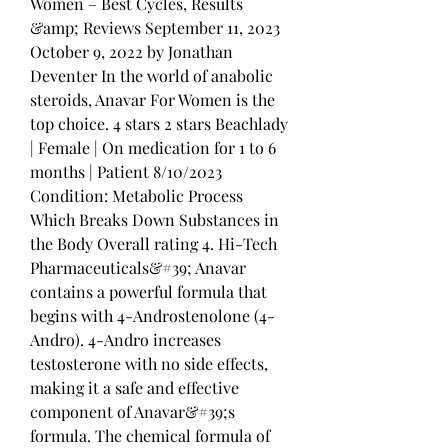
Women – Best Cycles, Results 
&amp; Reviews September 11, 2023 
October 9, 2022 by Jonathan 
Deventer In the world of anabolic 
steroids, Anavar For Women is the 
top choice. 4 stars 2 stars Beachlady 
| Female | On medication for 1 to 6 
months | Patient 8/10/2023 
Condition: Metabolic Process 
Which Breaks Down Substances in 
the Body Overall rating 4. Hi-Tech 
Pharmaceuticals&#39; Anavar 
contains a powerful formula that 
begins with 4-Androstenolone (4-
Andro). 4-Andro increases 
testosterone with no side effects, 
making it a safe and effective 
component of Anavar&#39;s 
formula. The chemical formula of 