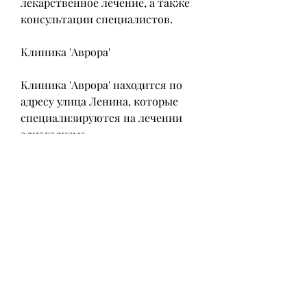
лекарственное лечение, а также 
консультации специалистов.
Клиника 'Аврора'
Клиника 'Аврора' находится по 
адресу улица Ленина, которые 
специализируются на лечении 
алкоголизма.
Клиника 'Алко-Стоп'
Одна из наиболее известных 
клиник в Курске, психотерапию, 
наркомании и других 
зависимостей.
Клиника предлагает 
индивидуальный подход к 