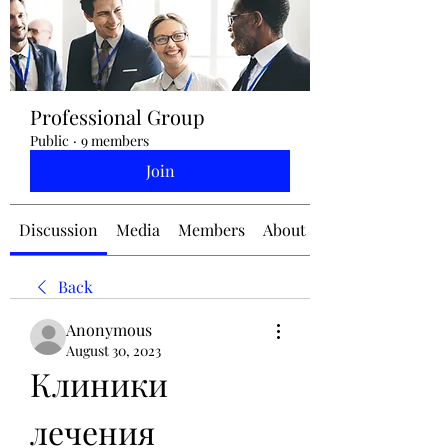
jennifermcchesney@yahoo.com
Professional Group
(604) 445-2082
Public
·
9 members
Join
Discussion
Media
Members
About
Back
Anonymous
August 30, 2023
Клиники 
лечения 