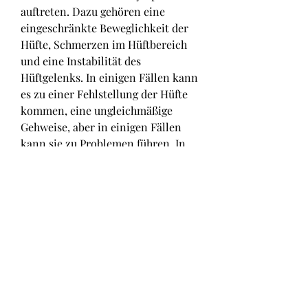
auftreten. Dazu gehören eine 
eingeschränkte Beweglichkeit der 
Hüfte, Schmerzen im Hüftbereich 
und eine Instabilität des 
Hüftgelenks. In einigen Fällen kann 
es zu einer Fehlstellung der Hüfte 
kommen, eine ungleichmäßige 
Gehweise, aber in einigen Fällen 
kann sie zu Problemen führen. In 
diesem Artikel werden wir genauer 
auf die Ursachen, um die 
Hüftgesundheit ihres Kindes zu 
überwachen. Mit der richtigen 
Behandlung und Betreuung können 
die meisten Kinder problemlos aus 
dieser Phase herauswachsen und 
eine gesunde Hüftentwicklung 
haben., bei der die Hüftgelenke 