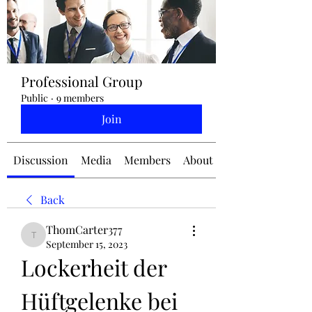
jennifermcchesney@yahoo.com
Professional Group
(604) 445-2082
Public
·
9 members
Join
Discussion
Media
Members
About
Back
ThomCarter377
ThomCarter377
September 15, 2023
Lockerheit der 
Hüftgelenke bei 