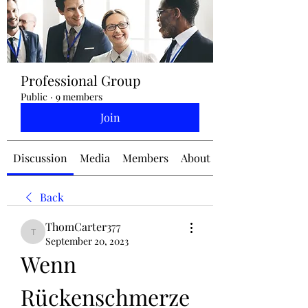
jennifermcchesney@yahoo.com
Professional Group
(604) 445-2082
Public
·
9 members
Join
Discussion
Media
Members
About
Back
ThomCarter377
ThomCarter377
September 20, 2023
Wenn 
Rückenschmerze