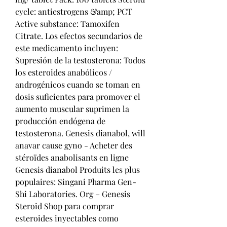
cycle: antiestrogens &amp; PCT 
Active substance: Tamoxifen 
Citrate. Los efectos secundarios de 
este medicamento incluyen: 
Supresión de la testosterona: Todos 
los esteroides anabólicos / 
androgénicos cuando se toman en 
dosis suficientes para promover el 
aumento muscular suprimen la 
producción endógena de 
testosterona. Genesis dianabol, will 
anavar cause gyno - Acheter des 
stéroïdes anabolisants en ligne 
Genesis dianabol Produits les plus 
populaires: Singani Pharma Gen-
Shi Laboratories. Org – Genesis 
Steroid Shop para comprar 
esteroides inyectables como 