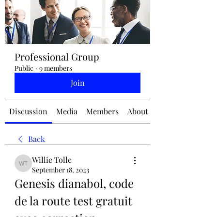
jennifermcchesney@yahoo.com
Professional Group
(604) 445-2082
Public
·
9 members
Join
Discussion
Media
Members
About
Back
Willie Tolle
Willie Tolle
September 18, 2023
Genesis dianabol, code 
de la route test gratuit 