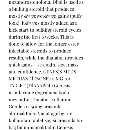
metandrostenolona. Dbol is used as 
a bulking steroid that produces 
mostly &#39;wet&#39; gains (puffy 
look). It&#39;s mostly added as a 
kick start to bulking steroid cycles 
during the first 6 weeks. This is 
done to allow for the longer ester 
injectable steroids to produce 
results, while the dianabol provides 
quick gains – strength, size, mass 
and confidence. GENESİS MEDS 
METHANDİENONE 10 MG 100 
TABLET (DİANABOL) Genesis 
ürünlerinde doğrulama kodu 
mevcuttur. Danabol Kullanımı: 
Günde 20-50mg arasinda 
alinmaktadir. Vücut agirligi ile 
kullanilan tablet sayisi arasinda bir 
bag bulunmamaktadir. Genesis 