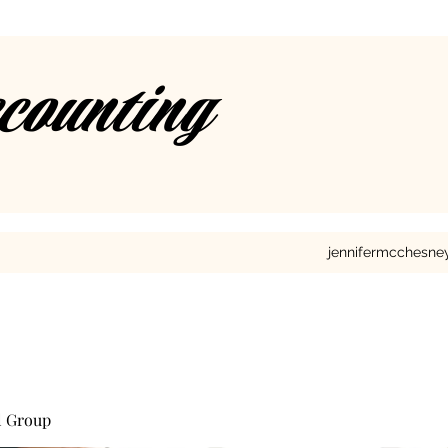
ccounting
jennifermcchesn
l Group