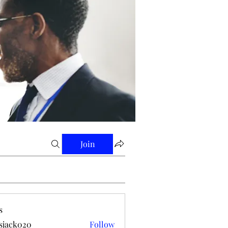
Join
s
tsjack020
Follow