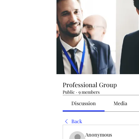
Professional Group
Public
·
9 members
Discussion
Media
Back
Anonymous