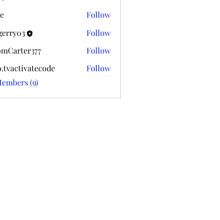
k020
e
Follow
gerry03
Follow
03
mCarter377
Follow
ter377
o.tvactivatecode
Follow
ctivatecode
Members (9)