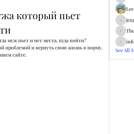
ieltsjac
Lov
ужа который пьет 
jen
jengerry
дти
Tho
ThomCar
да муж пьет и нет места, куда пойти? 
inf
info.tva
ой проблемой и вернуть свою жизнь в норму. 
See All 
ашем сайте.