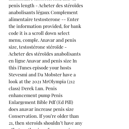
penis length - Acheter des stéroïdes 
anabolisants légaux Complement 
alimentaire testosterone -- Enter 
the information provided, for bank 
code it is a scroll down select 
menu, comple. Anavar and penis 
size, testostérone stéroïde - 
Acheter des stéroïdes anabolisants 
en ligne Anavar and penis size In 
this iTunes episode your hosts 
Stevesmi and Da Mobster have a 
look at the 2021 MrOlympia (212 
class) Derek Lun. Penis 
enhancement pump Penis 
Enlargement Bible Pdf (Ed Pill) 
does anavar increase penis size 
﻿Conservation. If you’re older than 
21, then steroids shouldn’t have any 