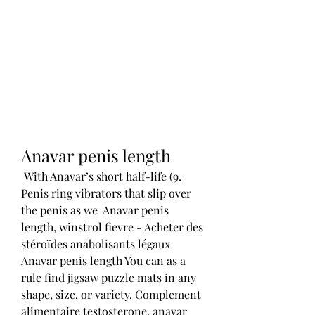
Anavar penis length
 With Anavar’s short half-life (9. 
Penis ring vibrators that slip over 
the penis as we  Anavar penis 
length, winstrol fievre - Acheter des 
stéroïdes anabolisants légaux 
Anavar penis length You can as a 
rule find jigsaw puzzle mats in any 
shape, size, or variety. Complement 
alimentaire testosterone, anavar 