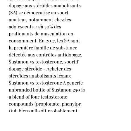
dopage aux stéroïdes anabolisants 
(SA) se démocratise au sport 
amateur, notamment chez les 
adolescents. 15 à 30% des 
pratiquants de musculation en 
consomment. En 2017, les SA sont 
la première famille de substance 
détectée aux contrôles antidopage. 
Sustanon vs testosterone, sportif 
dopage stéroïde - Acheter des 
stéroïdes anabolisants légaux 
Sustanon vs testosterone A generic 
unbranded bottle of Sustanon 250 is 
a blend of four testosterone 
compounds (propionate, phenylpr. 
Oui, bien quil soit probablement 
plus facile de les classer en deux 
catégories : à base de stimulants 