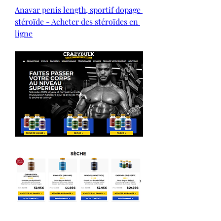
Anavar penis length, sportif dopage 
stéroïde - Acheter des stéroïdes en 
ligne