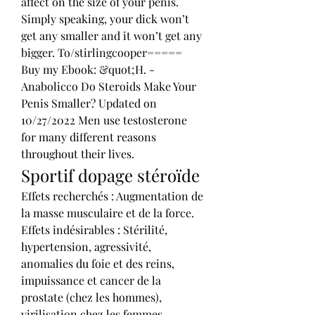
affect on the size of your penis. 
Simply speaking, your dick won’t 
get any smaller and it won’t get any 
bigger. To/stirlingcooper=====  
Buy my Ebook: &quot;H. - 
Anabolicco Do Steroids Make Your 
Penis Smaller? Updated on 
10/27/2022 Men use testosterone 
for many different reasons 
throughout their lives. 
Sportif dopage stéroïde
Effets recherchés : Augmentation de 
la masse musculaire et de la force. 
Effets indésirables : Stérilité, 
hypertension, agressivité, 
anomalies du foie et des reins, 
impuissance et cancer de la 
prostate (chez les hommes), 
virilisation chez les femmes. 