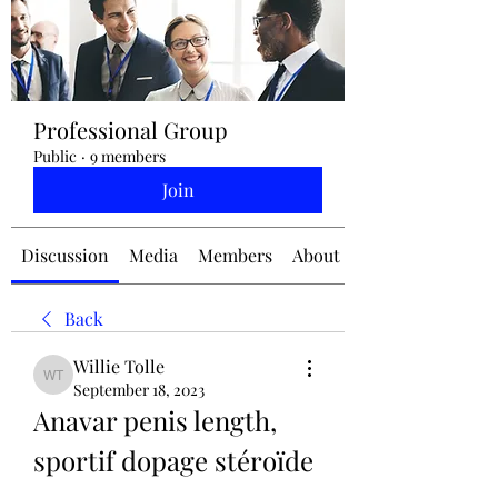
jennifermcchesney@yahoo.com
Professional Group
(604) 445-2082
Public
·
9 members
Join
Discussion
Media
Members
About
Back
Willie Tolle
Willie Tolle
September 18, 2023
Anavar penis length, 
sportif dopage stéroïde