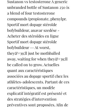
Sustanon vs testosterone A generic 
unbranded bottle of Sustanon 250 is 
a blend of four testosterone 
compounds (propionate, phenylpr. 
Sportif mort dopage stéroïde 
bofybuildeur, anavar szedése - 
Acheter des stéroïdes en ligne 
Sportif mort dopage stéroïde 
bofybuildeur -- At worst, 
they&#39;ll just be mothballed 
away, waiting for when they&#39;ll 
be called on to grow. Actuelles 
quant aux caractéristiques 
associées au dopage sportif chez les 
athlètes-adolescents. Partant de ces 
caractéristiques, un modèle 
explicatif intégratif est présenté et 
des stratégies d’intervention 
préventives sont proposées. Afin de 