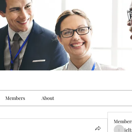
Members
About
Member
iel