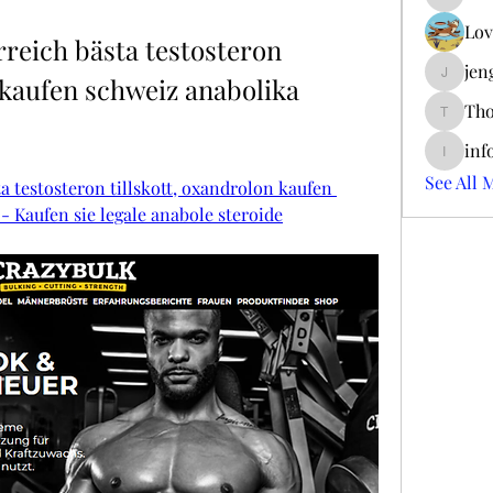
ieltsjac
Lov
reich bästa testosteron 
jen
 kaufen schweiz anabolika 
jengerry
Tho
ThomCar
inf
info.tva
See All 
a testosteron tillskott, oxandrolon kaufen 
- Kaufen sie legale anabole steroide