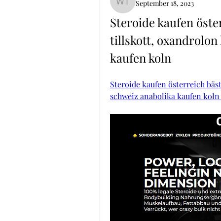
September 18, 2023
Willie Tolle
Steroide kaufen öster
tillskott, oxandrolon
kaufen koln
Steroide kaufen österreich bäst
schweiz anabolika kaufen koln 