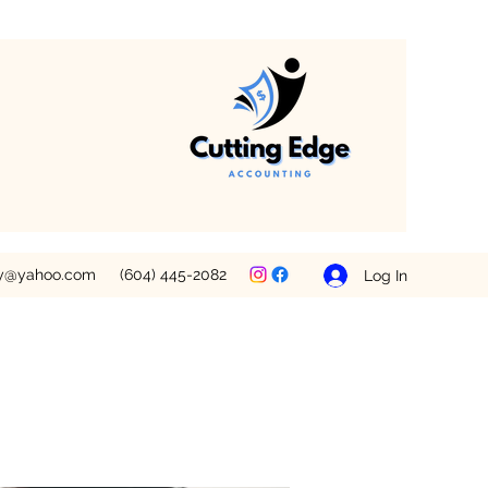
ey@yahoo.com
(604) 445-2082
Log In