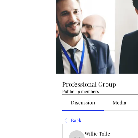
Professional Group
Public
·
9 members
Discussion
Media
Back
Willie Tolle