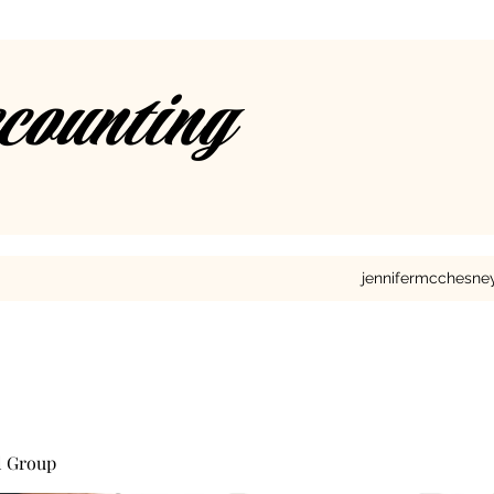
ccounting
jennifermcchesn
l Group