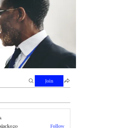
Join
s
tsjack020
Follow