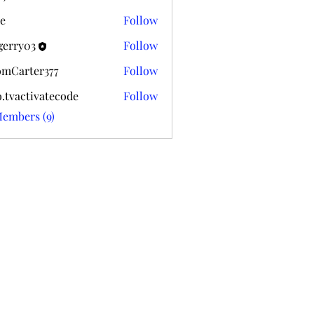
k020
e
Follow
gerry03
Follow
03
mCarter377
Follow
ter377
o.tvactivatecode
Follow
ctivatecode
Members (9)