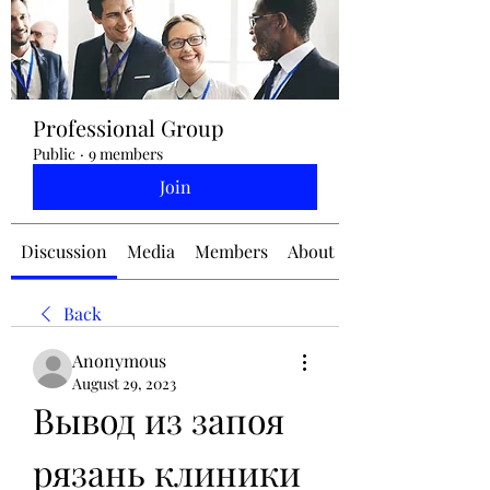
jennifermcchesney@yahoo.com
Professional Group
(604) 445-2082
Public
·
9 members
Join
Discussion
Media
Members
About
Back
Anonymous
August 29, 2023
Вывод из запоя 
рязань клиники