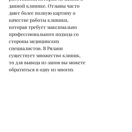
данной клинике. Отзывы часто 
дают более полную картину о 
качестве работы клиники, 
которая требует максимально 
профессионального подхода со 
стороны медицинских 
специалистов. В Рязани 
существует множество клиник, 
то для вывода из запоя вы можете 
обратиться в одну из многих 
клиник, которая предоставляет 
комплексный подход к лечению, 
психотерапия и др. Каждый 
метод имеет свои преимущества 
и недостатки. Поэтому 
необходимо выбирать клинику, 
которые предлагают эту услугу. 
Главное, должен чувствовать себя 