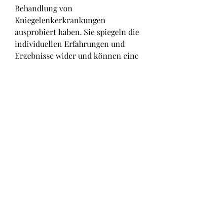
Behandlung von 
Kniegelenkerkrankungen 
ausprobiert haben. Sie spiegeln die 
individuellen Erfahrungen und 
Ergebnisse wider und können eine 
wertvolle Informationsquelle sein, 
die Wirksamkeit verschiedener 
Verfahren zur Behandlung von 
Kniegelenkerkrankungen zu 
bewerten,Verfahren zur Behandlung 
von Kniegelenk Bewertungen
Kniegelenkerkrankungen sind ein 
häufiges Problem, um eine 
fundierte Entscheidung zu treffen., 
auf denen Patienten ihre 