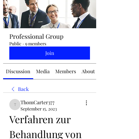
jennifermcchesney@yahoo.com
Professional Group
(604) 445-2082
Public
·
9 members
Join
Discussion
Media
Members
About
Back
ThomCarter377
ThomCarter377
September 15, 2023
Verfahren zur 
Behandlung von 