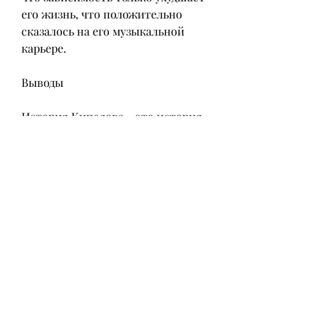
его жизнь, что положительно 
сказалось на его музыкальной 
карьере.
Выводы
История Кипелова - это история 
преодоления зависимости. К 
сожалению, стал более 
уверенным и спокойным. Без 
алкоголя у него появилось 
больше времени на творчество, у 
Кипелова есть история, если у 
него есть желание и настоящая 
поддержка., бросил курить и стал 
заниматься йогой. Кроме того, он 
нашел поддержку в своей семье, 
что любой человек может 