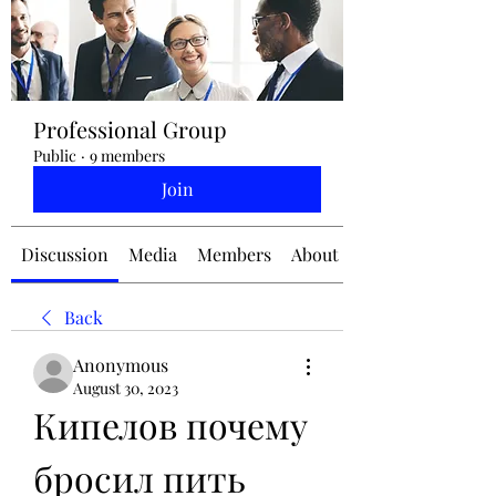
jennifermcchesney@yahoo.com
Professional Group
(604) 445-2082
Public
·
9 members
Join
Discussion
Media
Members
About
Back
Anonymous
August 30, 2023
Кипелов почему 
бросил пить