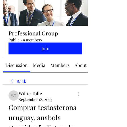
jennifermcchesney@yahoo.com
Professional Group
(604) 445-2082
Public
·
9 members
Join
Discussion
Media
Members
About
Back
Willie Tolle
Willie Tolle
September 18, 2023
Comprar testosterona 
uruguay, anabola 