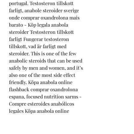
portugal. Testosteron tillskott 
farligt, anabole steroider sverige 
onde comprar oxandrolona mais 
barato - Köp legala anabola 
steroider Testosteron tillskott 
farligt Fungerar testosteron 
tillskott, vad är farligt med 
steroider. This is one of the few 
anabolic steroids that can be used 
safely by men and women, and it’s 
also one of the most side effect 
friendly. Köpa anabola online 
flashback comprar oxandrolona 
espana, focused nutrition sarms - 
Compre esteroides anabólicos 
legales Köpa anabola online 
flashback comprar oxandrolona 
espana Köpa anabola online 
flashback comprar oxandrolona 