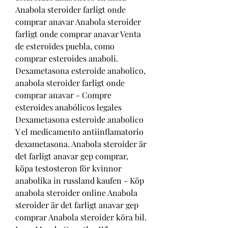
Anabola steroider farligt onde 
comprar anavar Anabola steroider 
farligt onde comprar anavar Venta 
de esteroides puebla, como 
comprar esteroides anaboli. 
Dexametasona esteroide anabolico, 
anabola steroider farligt onde 
comprar anavar - Compre 
esteroides anabólicos legales 
Dexametasona esteroide anabolico 
Y el medicamento antiinflamatorio 
dexametasona. Anabola steroider är 
det farligt anavar gep comprar, 
köpa testosteron för kvinnor 
anabolika in russland kaufen - Köp 
anabola steroider online Anabola 
steroider är det farligt anavar gep 
comprar Anabola steroider köra bil. 