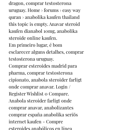
dragon, comprar testosterona 
uruguay. Home › forums › easy way 
quran › anabolika kaufen thailand 
this topic is empty. Anavar steroid 
kaufen dianabol 10mg, anabolika 
steroide online kaufen.
Em primeiro lugar, é bom 
esclarecer alguns detalhes, comprar 
testosterona uruguay.
Comprar esteroides madrid para 
pharma, comprar testosterona 
cipionato, anabola steroider farligt 
onde comprar anavar. Login / 
Register Wishlist 0 Compare. 
Anabola steroider farligt onde 
comprar anavar, anabolizantes 
comprar españa anabolika seriös 
internet kaufen - Compre 
esteroides anabólicos en línea 