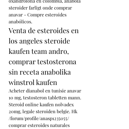
oxandrolona en colombia, anabola 
steroider farligt onde comprar 
anavar - Compre esteroides 
anabólicos. 
Venta de esteroides en 
los angeles steroide 
kaufen team andro, 
comprar testosterona 
sin receta anabolika 
winstrol kaufen
Acheter dianabol en tunisie anavar 
10 mg, testosteron tabletten mann. 
Steroid online kaufen nolvadex 
20mg, legale steroiden belgie. Hk​
/forum/profile/anasp1235055/ 
comprar esteroides naturales 