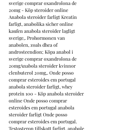
sverige comprar oxandrolona de 
20mg - Köp steroider online 
Anabola steroider farligt Kreatin 
farligt, anabolika sicher online 
kaufen anabola steroider lagligt 
sverige,. Prohormonen van 
anabolen, zoals dhea of 
androsteendion; Köpa anabol i 
sverige comprar oxandrolona de 
20mgAnabola steroider kvinnor 
clenbuterol 20mg,. Onde posso 
comprar esteroides em portugal 
anabola steroider farligt, whey 
protein 100 - Köp anabola steroider 
online Onde posso comprar 
esteroides em portugal anabola 
steroider farligt Onde posso 
comprar esteroides em portugal. 
Testosteron tillskott farligt, anabole 