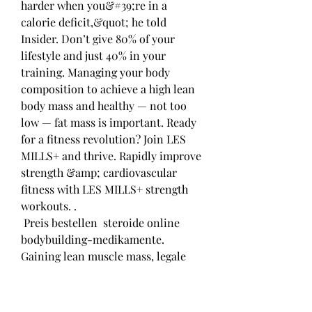
harder when you&#39;re in a 
calorie deficit,&quot; he told 
Insider. Don’t give 80% of your 
lifestyle and just 40% in your 
training. Managing your body 
composition to achieve a high lean 
body mass and healthy — not too 
low — fat mass is important. Ready 
for a fitness revolution? Join LES 
MILLS+ and thrive. Rapidly improve 
strength &amp; cardiovascular 
fitness with LES MILLS+ strength 
workouts. .
 Preis bestellen  steroide online 
bodybuilding-medikamente.
Gaining lean muscle mass, legale 
steroide zum verkauf 
muskelaufbau..