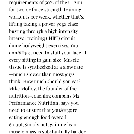
requirements of 50% of the U. Aim 
for two or three strength training 
workouts per week, whether that’s: 
lifting taking a power yoga class 
busting through a high intensity 
interval training ( HIIT) circuit 
doing bodyweight exercises. You 
don&#39;t need to stuff your face at 
every sitting to gain size. Muscle 
tissue is synthesized at a slow rate
—much slower than most guys 
think. How much should you eat? 
Mike Molloy, the founder of the 
nutrition-coaching company M2 
Performance Nutrition, says you 
need to ensure that you&#39;re 
eating enough food overall. 
&quot;Simply put, gaining lean 
muscle mass is substantially harder 