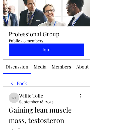
jennifermcchesney@yahoo.com
Professional Group
(604) 445-2082
Public
·
9 members
Join
Discussion
Media
Members
About
Back
Willie Tolle
Willie Tolle
September 18, 2023
Gaining lean muscle 
mass, testosteron 