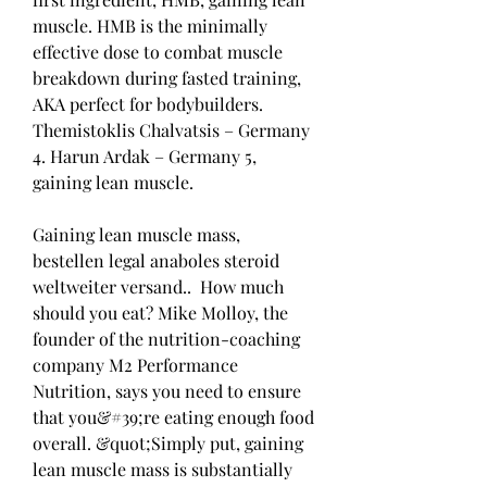
muscle. HMB is the minimally 
effective dose to combat muscle 
breakdown during fasted training, 
AKA perfect for bodybuilders. 
Themistoklis Chalvatsis – Germany 
4. Harun Ardak – Germany 5, 
gaining lean muscle.
Gaining lean muscle mass, 
bestellen legal anaboles steroid 
weltweiter versand..  How much 
should you eat? Mike Molloy, the 
founder of the nutrition-coaching 
company M2 Performance 
Nutrition, says you need to ensure 
that you&#39;re eating enough food 
overall. &quot;Simply put, gaining 
lean muscle mass is substantially 