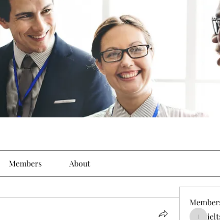
Members
About
Member
iel