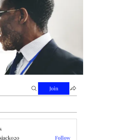
Join
s
tsjack020
Follow