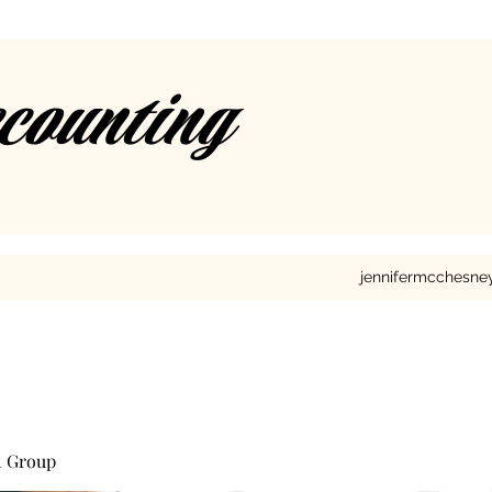
ccounting
jennifermcchesn
l Group