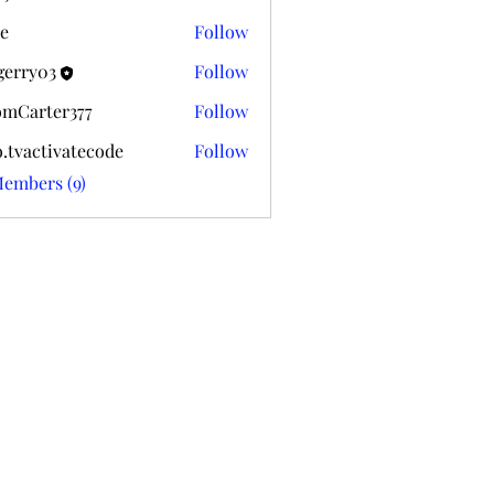
k020
e
Follow
gerry03
Follow
03
mCarter377
Follow
ter377
o.tvactivatecode
Follow
ctivatecode
Members (9)