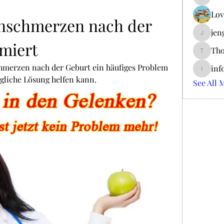
ieltsjac
Lov
nschmerzen nach der 
jen
jengerry
miert
Tho
ThomCar
merzen nach der Geburt ein häufiges Problem 
inf
info.tva
gliche Lösung helfen kann.
See All 