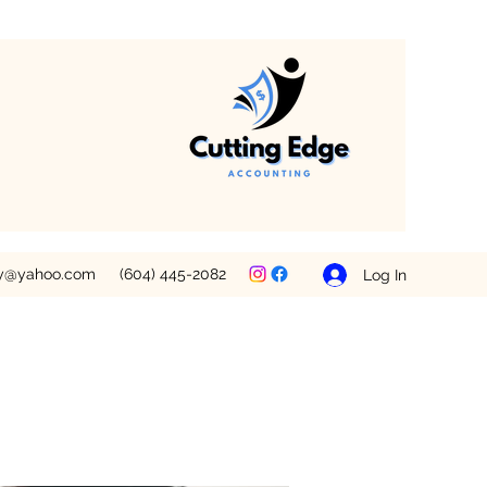
ey@yahoo.com
(604) 445-2082
Log In