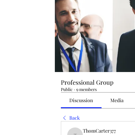
Professional Group
Public
·
9 members
Discussion
Media
Back
ThomCarter377