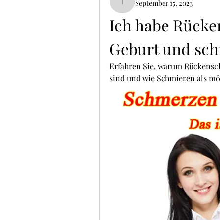
September 15, 2023
ThomCarter377
Ich habe Rücke
Geburt und sch
Erfahren Sie, warum Rückensch
sind und wie Schmieren als mö