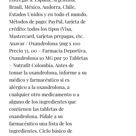
Brasil, México, Andorra, Chile, 
Estados Unidos y en todo el mundo. 
Métodos de pago: PayPal, tarjeta de 
crédito: todos los tipos (Visa, 
Mastercard, tarjetas prepagas, etc. 
Anavar / Oxandrolona 5mg x 100 
Precio 55. 00 – Farmacia Deportiva. 
Oxandrolona 10 MG por 50 Tabletas 
– Nutrafit Colombia. Antes de 
tomar la oxandrolona, informe a su 
médico y farmacéutico si es 
alérgico a la oxandrolona, a 
cualquier otro medicamento o a 
alguno de los ingredientes que 
contienen las tabletas de 
oxandrolona. Pídale a su 
farmacéutico una lista de los 
ingredientes. Ciclo básico de 