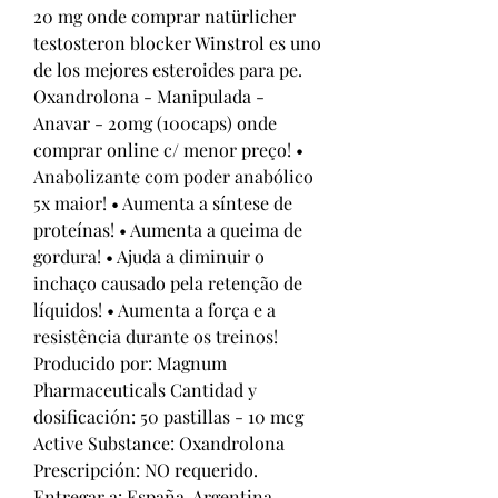
20 mg onde comprar natürlicher 
testosteron blocker Winstrol es uno 
de los mejores esteroides para pe. 
Oxandrolona - Manipulada - 
Anavar - 20mg (100caps) onde 
comprar online c/ menor preço! • 
Anabolizante com poder anabólico 
5x maior! • Aumenta a síntese de 
proteínas! • Aumenta a queima de 
gordura! • Ajuda a diminuir o 
inchaço causado pela retenção de 
líquidos! • Aumenta a força e a 
resistência durante os treinos! 
Producido por: Magnum 
Pharmaceuticals Cantidad y 
dosificación: 50 pastillas - 10 mcg 
Active Substance: Oxandrolona 
Prescripción: NO requerido. 
Entregar a: España, Argentina, 