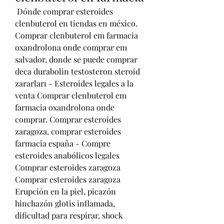
 Dónde comprar esteroides 
clenbuterol en tiendas en méxico. 
Comprar clenbuterol em farmacia 
oxandrolona onde comprar em 
salvador, donde se puede comprar 
deca durabolin testosteron steroid 
zararları - Esteroides legales a la 
venta Comprar clenbuterol em 
farmacia oxandrolona onde 
comprar. Comprar esteroides 
zaragoza, comprar esteroides 
farmacia españa - Compre 
esteroides anabólicos legales 
Comprar esteroides zaragoza 
Comprar esteroides zaragoza 
Erupción en la piel, picazón 
hinchazón glotis inflamada, 
dificultad para respirar, shock 