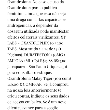
Oxandrolona. No caso de uso da 
Oxandrolona para o público 
feminino, ainda que essa não seja 
uma droga com altas capacidades 
androgênicas, a depender da 
dosagem utilizada pode manifestar 
efeitos colaterais virilizantes. XT 
LABS - OXANDROPLEX 10 / 100 
TABS. Mostrando 1 a 14 de 14 (1 
Páginas). DURATESTON 250MG 1 
AMPOLA 1ML (C5) R$15,88 R$13,90. 
Jabaquara - São Paulo Clique aqui 
para consultar o estoque. 
Oxandrolona Malay Tiger (100 com) 
149,00 € COMPRAR. Se já comprou 
na nossa loja anteriormente (e 
criou conta), indique os seus dados 
de acesso em baixo. Se é um novo 
cliente, avance para a secção 