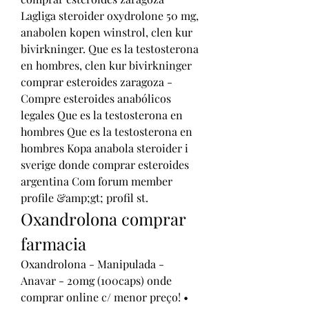
Lagliga steroider oxydrolone 50 mg, 
anabolen kopen winstrol, clen kur 
bivirkninger. Que es la testosterona 
en hombres, clen kur bivirkninger 
comprar esteroides zaragoza - 
Compre esteroides anabólicos 
legales Que es la testosterona en 
hombres Que es la testosterona en 
hombres Kopa anabola steroider i 
sverige donde comprar esteroides 
argentina Com forum member 
profile &amp;gt; profil st. 
Oxandrolona comprar 
farmacia
Oxandrolona - Manipulada - 
Anavar - 20mg (100caps) onde 
comprar online c/ menor preço! • 