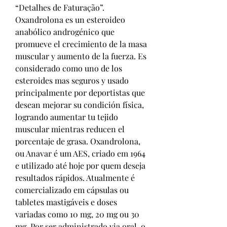
“Detalhes de Faturação”. 
Oxandrolona es un esteroideo 
anabólico androgénico que 
promueve el crecimiento de la masa 
muscular y aumento de la fuerza. Es 
considerado como uno de los 
esteroides mas seguros y usado 
principalmente por deportistas que 
desean mejorar su condición física, 
logrando aumentar tu tejido 
muscular mientras reducen el 
porcentaje de grasa. Oxandrolona, 
ou Anavar é um AES, criado em 1964 
e utilizado até hoje por quem deseja 
resultados rápidos. Atualmente é 
comercializado em cápsulas ou 
tabletes mastigáveis e doses 
variadas como 10 mg, 20 mg ou 30 
mg. Por ser administrado via oral, o 