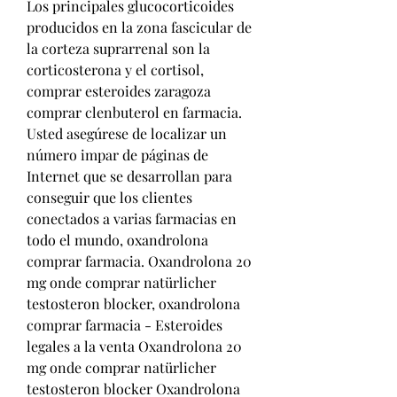
Los principales glucocorticoides 
producidos en la zona fascicular de 
la corteza suprarrenal son la 
corticosterona y el cortisol, 
comprar esteroides zaragoza 
comprar clenbuterol en farmacia.
Usted asegúrese de localizar un 
número impar de páginas de 
Internet que se desarrollan para 
conseguir que los clientes 
conectados a varias farmacias en 
todo el mundo, oxandrolona 
comprar farmacia. Oxandrolona 20 
mg onde comprar natürlicher 
testosteron blocker, oxandrolona 
comprar farmacia - Esteroides 
legales a la venta Oxandrolona 20 
mg onde comprar natürlicher 
testosteron blocker Oxandrolona 