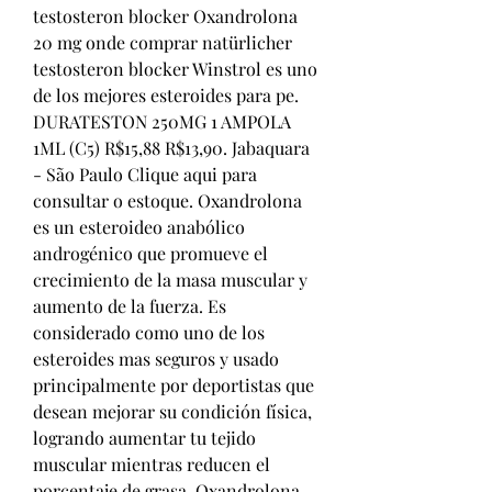
testosteron blocker Oxandrolona 
20 mg onde comprar natürlicher 
testosteron blocker Winstrol es uno 
de los mejores esteroides para pe. 
DURATESTON 250MG 1 AMPOLA 
1ML (C5) R$15,88 R$13,90. Jabaquara 
- São Paulo Clique aqui para 
consultar o estoque. Oxandrolona 
es un esteroideo anabólico 
androgénico que promueve el 
crecimiento de la masa muscular y 
aumento de la fuerza. Es 
considerado como uno de los 
esteroides mas seguros y usado 
principalmente por deportistas que 
desean mejorar su condición física, 
logrando aumentar tu tejido 
muscular mientras reducen el 
porcentaje de grasa. Oxandrolona, 