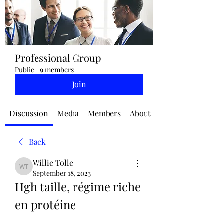
jennifermcchesney@yahoo.com
Professional Group
(604) 445-2082
Public
·
9 members
Join
Discussion
Media
Members
About
Back
Willie Tolle
Willie Tolle
September 18, 2023
Hgh taille, régime riche 
en protéine