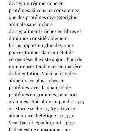
d&#39;un régime riche en 
protéines. Si vous ne consommez 
que des protéines d&#39;origine 
animale sans inclure 
d&#39;aliments riches en fibres et 
diminuez considérablement 
l&#39;apport en glucides, vous 
pouvez tomber dans un état de 
cétogenèse. Il existe aujourd’hui de 
nombreuses tendances en matière 
d’alimentation. Voici la liste des 
aliments les plus riches en 
protéines, avec la quantité de 
protéines en grammes, pour 100 
grammes : Spiruline en poudre : 57,5 
gr. Morue sèche : 47,6 gr. Levure 
alimentaire diététique : 40,4 gr. 
Veau (jarret, épaule), cuit : 37 gr. 
L’idéal est de consommer aux 