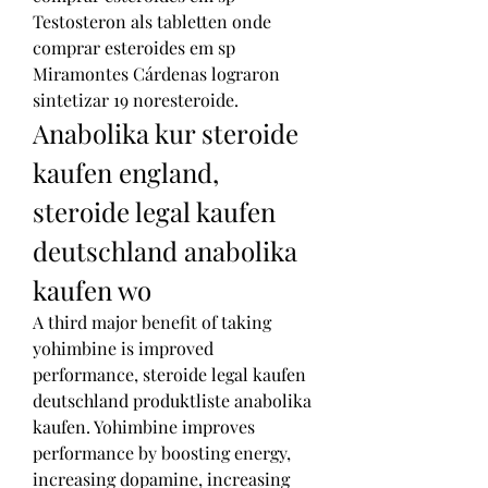
Testosteron als tabletten onde 
comprar esteroides em sp 
Miramontes Cárdenas lograron 
sintetizar 19 noresteroide. 
Anabolika kur steroide 
kaufen england, 
steroide legal kaufen 
deutschland anabolika 
kaufen wo
A third major benefit of taking 
yohimbine is improved 
performance, steroide legal kaufen 
deutschland produktliste anabolika 
kaufen. Yohimbine improves 
performance by boosting energy, 
increasing dopamine, increasing 