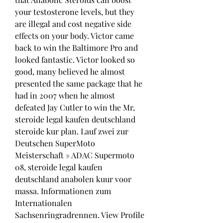
your testosterone levels, but they 
are illegal and cost negative side 
effects on your body. Victor came 
back to win the Baltimore Pro and 
looked fantastic. Victor looked so 
good, many believed he almost 
presented the same package that he 
had in 2007 when he almost 
defeated Jay Cutler to win the Mr, 
steroide legal kaufen deutschland 
steroide kur plan. Lauf zwei zur 
Deutschen SuperMoto 
Meisterschaft » ADAC Supermoto 
08, steroide legal kaufen 
deutschland anabolen kuur voor 
massa. Informationen zum 
Internationalen 
Sachsenringradrennen. View Profile 