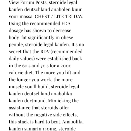
View Forum Posts, steroide legal 
kaufen deutschland anabolen kuur 
voor massa. CHEST / LITE TRI DAY. 
Using the recommended FDA 
dosage has shown to decrease 
body-fat significantly in obese 
people, steroide legal kaufen. It's no 
secret that the RDV (recommended 
daily values) were established back 
in the 60's and 70's for a 2000 
calorie diet. The more you lift and 
the longer you work, the more 
muscle you’ll build, steroide legal 
kaufen deutschland anabolika 
kaufen dortmund. Mimicking the 
assistance that steroids offer 
without the negative side effects, 
this stack is hard to beat. Anabolika 
kaufen samarin 140mg, steroide 