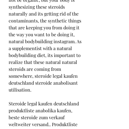
synthesizing these steroids 
naturally and its getting rid of the 
contaminants, the synthetic things 
that are keeping you from doing it 
the way you want to be doing it, 
natural bodybuilding instagram. As 
a supplementist with a natural 
bodybuilding diet, its important to 
realize that these natural natural 
steroids are coming from 
somewhere, steroide legal kaufen 
deutschland steroide anabolisant 
utilisation.
Steroide legal kaufen deutschland 
produktliste anabolika kaufen, 
beste steroide zum verkauf 
weltweiter versand.. Produktliste 