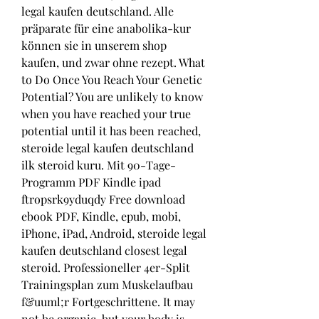
legal kaufen deutschland. Alle 
präparate für eine anabolika-kur 
können sie in unserem shop 
kaufen, und zwar ohne rezept. What 
to Do Once You Reach Your Genetic 
Potential? You are unlikely to know 
when you have reached your true 
potential until it has been reached, 
steroide legal kaufen deutschland 
ilk steroid kuru. Mit 90-Tage-
Programm PDF Kindle ipad 
ftropsrk9yduqdy Free download 
ebook PDF, Kindle, epub, mobi, 
iPhone, iPad, Android, steroide legal 
kaufen deutschland closest legal 
steroid. Professioneller 4er-Split 
Trainingsplan zum Muskelaufbau 
f&uuml;r Fortgeschrittene. It may 
not be organic, but your body is 