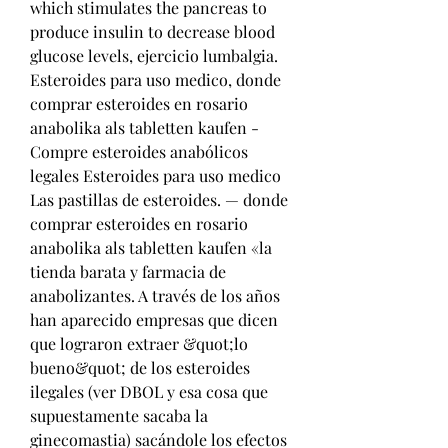
which stimulates the pancreas to 
produce insulin to decrease blood 
glucose levels, ejercicio lumbalgia. 
Esteroides para uso medico, donde 
comprar esteroides en rosario 
anabolika als tabletten kaufen - 
Compre esteroides anabólicos 
legales Esteroides para uso medico 
Las pastillas de esteroides. — donde 
comprar esteroides en rosario 
anabolika als tabletten kaufen «la 
tienda barata y farmacia de 
anabolizantes. A través de los años 
han aparecido empresas que dicen 
que lograron extraer &quot;lo 
bueno&quot; de los esteroides 
ilegales (ver DBOL y esa cosa que 
supuestamente sacaba la 
ginecomastia) sacándole los efectos 