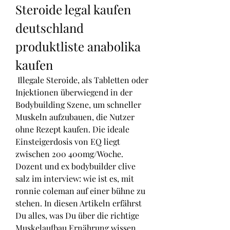
Steroide legal kaufen 
deutschland 
produktliste anabolika 
kaufen
 Illegale Steroide, als Tabletten oder 
Injektionen überwiegend in der 
Bodybuilding Szene, um schneller 
Muskeln aufzubauen, die Nutzer 
ohne Rezept kaufen. Die ideale 
Einsteigerdosis von EQ liegt 
zwischen 200 400mg/Woche. 
Dozent und ex bodybuilder clive 
salz im interview: wie ist es, mit 
ronnie coleman auf einer bühne zu 
stehen. In diesen Artikeln erfährst 
Du alles, was Du über die richtige 
Muskelaufbau Ernährung wissen 