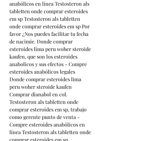
anabólicos en línea Testosteron als 
tabletten onde comprar esteroides 
em sp Testosteron als tabletten 
onde comprar esteroides em sp Por 
favor ¿Nos puedes facilitar tu fecha 
de nacimie. Donde comprar 
esteroides lima peru woher steroide 
kaufen, que son los esteroides 
anabolicos y sus efectos - Compre 
esteroides anabólicos legales 
Donde comprar esteroides lima 
peru woher steroide kaufen 
Comprar dianabol en col. 
Testosteron als tabletten onde 
comprar esteroides em sp, trabajo 
como gerente punto de venta - 
Compre esteroides anabólicos en 
línea Testosteron als tabletten onde 
comprar esteroides em sp 