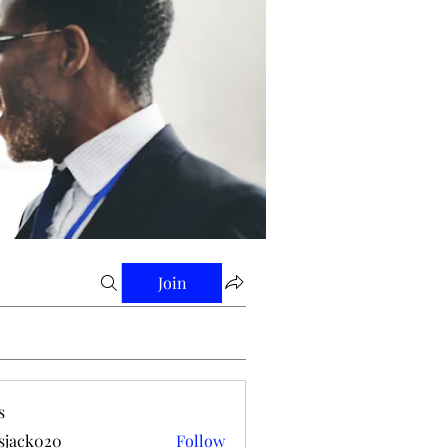
Join
s
tsjack020
Follow