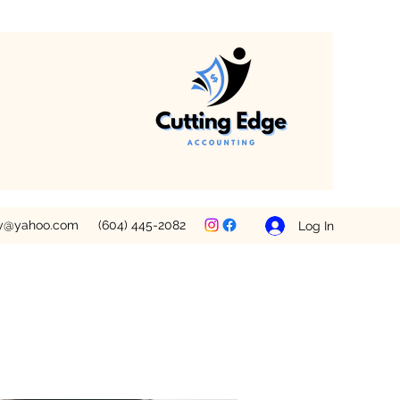
ey@yahoo.com
(604) 445-2082
Log In