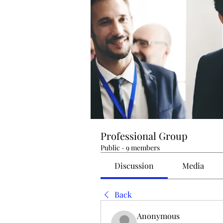
Professional Group
Public
·
9 members
Discussion
Media
Back
Anonymous