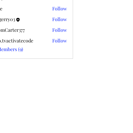
k020
e
Follow
gerry03
Follow
03
mCarter377
Follow
ter377
o.tvactivatecode
Follow
ctivatecode
Members (9)