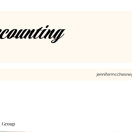
ccounting
jennifermcchesn
l Group