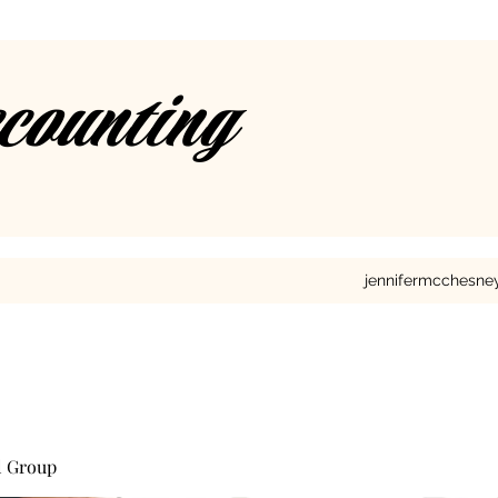
ccounting
jennifermcchesn
l Group