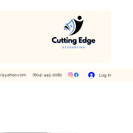
ey@yahoo.com
(604) 445-2082
Log In