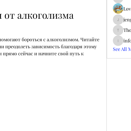
ieltsjac
Lov
 от алкоголизма 
jen
jengerry
Tho
ThomCar
помогают бороться с алкоголизмом. Читайте 
inf
info.tva
и преодолеть зависимость благодаря этому 
See All 
 прямо сейчас и начните свой путь к 