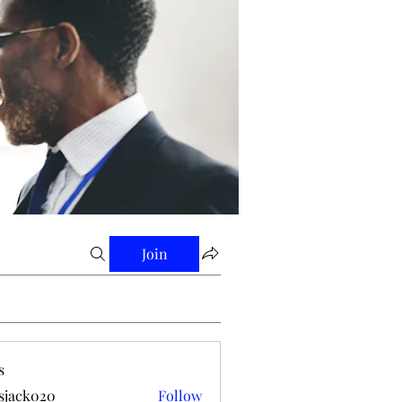
Join
s
tsjack020
Follow