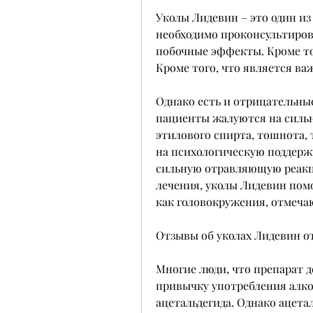
Уколы Лидевин – это один из
необходимо проконсультирова
побочные эффекты. Кроме тог
Кроме того, что является в
Однако есть и отрицательные
пациенты жалуются на сильн
этилового спирта, тошнота,
на психологическую поддержк
сильную отравляющую реакци
лечения, уколы Лидевин помо
как головокружения, отмеча
Отзывы об уколах Лидевин о
Многие люди, что препарат д
привычку употребления алког
ацетальдегида. Однако ацетал