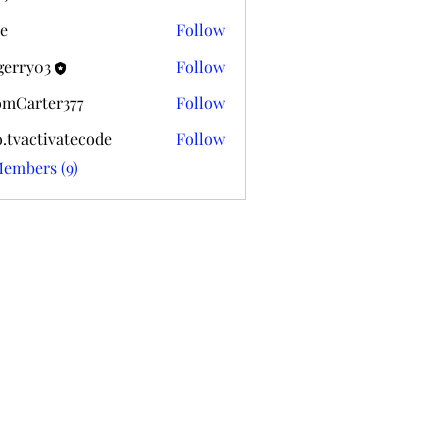
k020
e
Follow
gerry03
Follow
03
mCarter377
Follow
ter377
o.tvactivatecode
Follow
ctivatecode
Members (9)