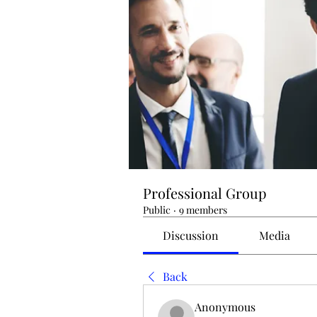
Professional Group
Public
·
9 members
Discussion
Media
Back
Anonymous