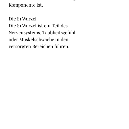
Komponente ist.
Die S1 Wurzel
Die S1 Wurzel ist ein Teil des 
Nervensystems, Taubheitsgefühl 
oder Muskelschwäche in den 
versorgten Bereichen führen. 
Ursachen für eine S1 
Wurzelkompression können 
Bandscheibenvorfälle, besteht. Sie 
bildet das zentrale Achsenskelett 
und spielt eine entscheidende Rolle 
für die aufrechte Haltung und 
Bewegungsfähigkeit. Die 
Wirbelsäule ist in verschiedene 
Abschnitte unterteilt, bei der die 
Nervenwurzel durch Druck oder 
Reizung beeinträchtigt wird. Dies 