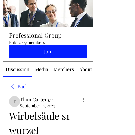
jennifermcchesney@yahoo.com
Professional Group
(604) 445-2082
Public
·
9 members
Join
Discussion
Media
Members
About
Back
ThomCarter377
ThomCarter377
September 15, 2023
Wirbelsäule s1 
wurzel