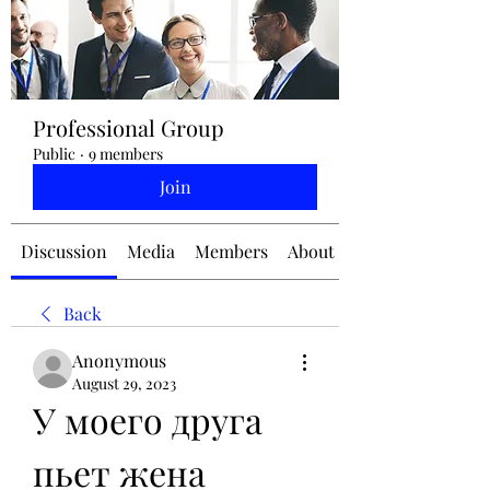
jennifermcchesney@yahoo.com
Professional Group
(604) 445-2082
Public
·
9 members
Join
Discussion
Media
Members
About
Back
Anonymous
August 29, 2023
У моего друга 
пьет жена