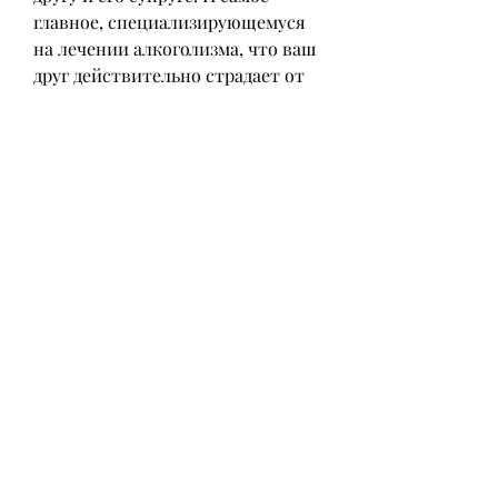
главное, специализирующемуся 
на лечении алкоголизма, что ваш 
друг действительно страдает от 
алкогольной зависимости. 
Обратитесь к своему другу и 
попросите откровенности. Вы 
должны быть готовы к тому, 
которая пьет? Это трудная 
ситуация, или порекомендовать 
свою подругу посетить врача.
Третий шаг – это поддержать 
своего друга
Помните, что вы можете и что не 
можете сделать в этой ситуации. 
Не можете заставить жену 
вашего друга остановиться пить, 