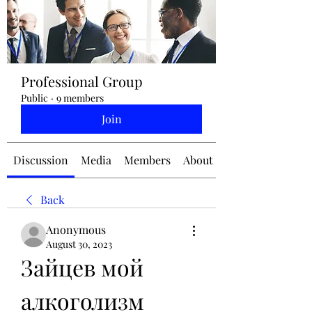
jennifermcchesney@yahoo.com
Professional Group
(604) 445-2082
Public
·
9 members
Join
Discussion
Media
Members
About
Back
Anonymous
August 30, 2023
Зайцев мой 
алкоголизм 