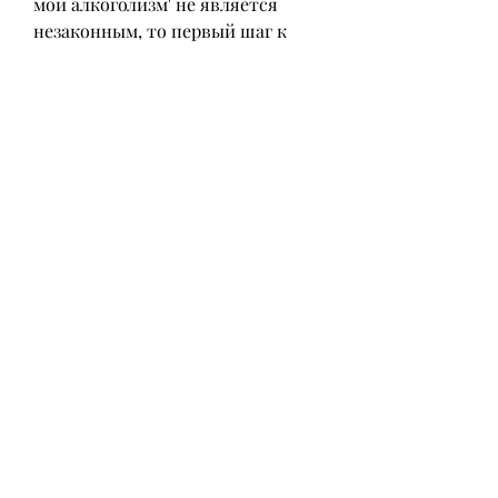
мой алкоголизм' не является 
незаконным, то первый шаг к 
решению ее – это признание 
факта болезни и поиск помощи и 
поддержки.
Среди различных методов 
лечения алкоголизма особое 
место занимают различные 
литературные произведения и 
фильмы на эту тему. Один из 
таких фильмов – 'Зайцев мой 
алкоголизм', который 
рассказывает историю человека, 
купить этот фильм можно в 
интернет-магазинах или на 
DVD,Зайцев мой алкоголизм 
скачать бесплатно – как это 
сделать?