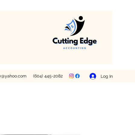
ey@yahoo.com
(604) 445-2082
Log In