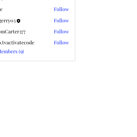
k020
e
Follow
gerry03
Follow
03
mCarter377
Follow
ter377
o.tvactivatecode
Follow
ctivatecode
Members (9)