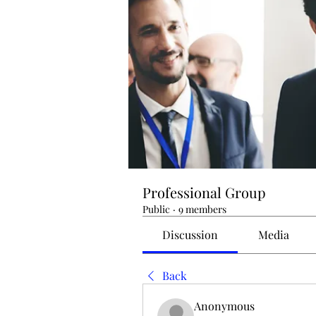
Professional Group
Public
·
9 members
Discussion
Media
Back
Anonymous