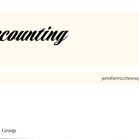
ccounting
jennifermcchesn
l Group