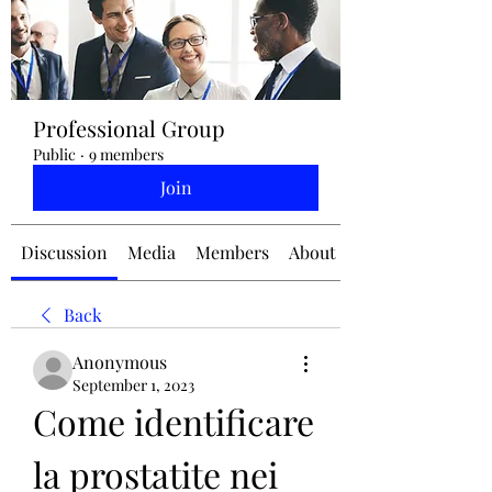
jennifermcchesney@yahoo.com
Professional Group
(604) 445-2082
Public
·
9 members
Join
Discussion
Media
Members
About
Back
Anonymous
September 1, 2023
Come identificare 
la prostatite nei 