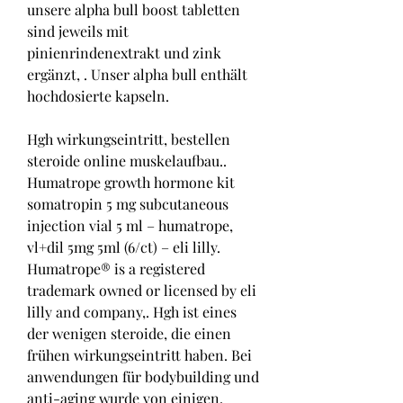
unsere alpha bull boost tabletten 
sind jeweils mit 
pinienrindenextrakt und zink 
ergänzt, . Unser alpha bull enthält 
hochdosierte kapseln.
Hgh wirkungseintritt, bestellen  
steroide online muskelaufbau.. 
Humatrope growth hormone kit 
somatropin 5 mg subcutaneous 
injection vial 5 ml – humatrope, 
vl+dil 5mg 5ml (6/ct) – eli lilly. 
Humatrope® is a registered 
trademark owned or licensed by eli 
lilly and company,. Hgh ist eines 
der wenigen steroide, die einen 
frühen wirkungseintritt haben. Bei 
anwendungen für bodybuilding und 
anti-aging wurde von einigen. 