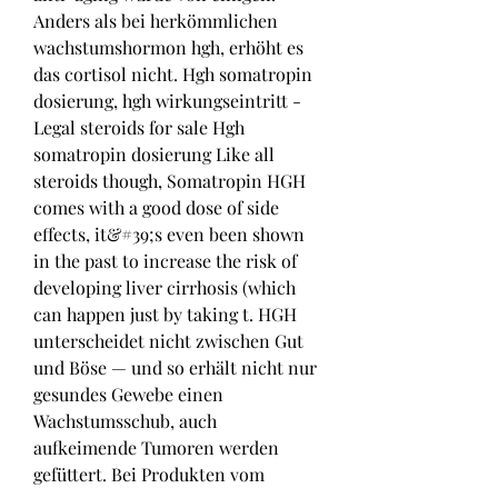
Anders als bei herkömmlichen 
wachstumshormon hgh, erhöht es 
das cortisol nicht. Hgh somatropin 
dosierung, hgh wirkungseintritt - 
Legal steroids for sale Hgh 
somatropin dosierung Like all 
steroids though, Somatropin HGH 
comes with a good dose of side 
effects, it&#39;s even been shown 
in the past to increase the risk of 
developing liver cirrhosis (which 
can happen just by taking t. HGH 
unterscheidet nicht zwischen Gut 
und Böse — und so erhält nicht nur 
gesundes Gewebe einen 
Wachstumsschub, auch 
aufkeimende Tumoren werden 
gefüttert. Bei Produkten vom 