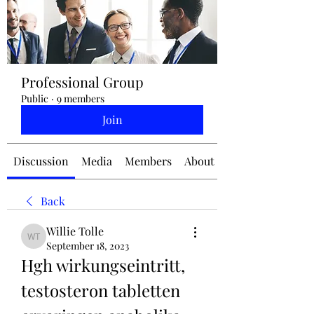
jennifermcchesney@yahoo.com
Professional Group
(604) 445-2082
Public
·
9 members
Join
Discussion
Media
Members
About
Back
Willie Tolle
Willie Tolle
September 18, 2023
Hgh wirkungseintritt, 
testosteron tabletten 