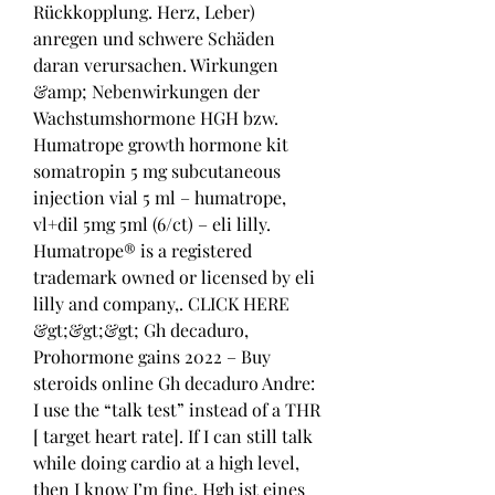
Rückkopplung. Herz, Leber) 
anregen und schwere Schäden 
daran verursachen. Wirkungen 
&amp; Nebenwirkungen der 
Wachstumshormone HGH bzw. 
Humatrope growth hormone kit 
somatropin 5 mg subcutaneous 
injection vial 5 ml – humatrope, 
vl+dil 5mg 5ml (6/ct) – eli lilly. 
Humatrope® is a registered 
trademark owned or licensed by eli 
lilly and company,. CLICK HERE 
&gt;&gt;&gt; Gh decaduro, 
Prohormone gains 2022 – Buy 
steroids online Gh decaduro Andre: 
I use the “talk test” instead of a THR 
[ target heart rate]. If I can still talk 
while doing cardio at a high level, 
then I know I’m fine. Hgh ist eines 