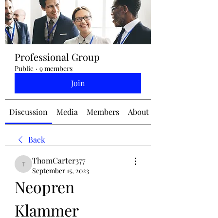
jennifermcchesney@yahoo.com
Professional Group
(604) 445-2082
Public
·
9 members
Join
Discussion
Media
Members
About
Back
ThomCarter377
ThomCarter377
September 15, 2023
Neopren 
Klammer 