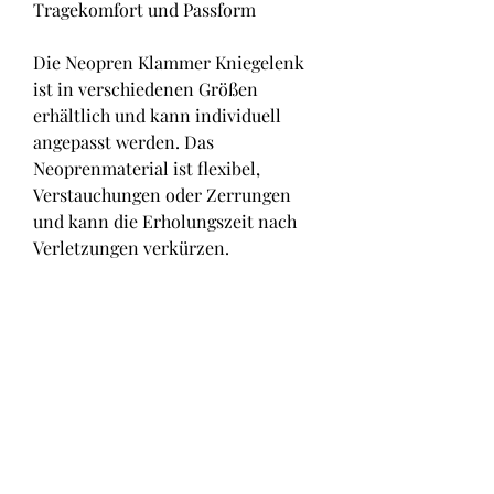
Tragekomfort und Passform
Die Neopren Klammer Kniegelenk 
ist in verschiedenen Größen 
erhältlich und kann individuell 
angepasst werden. Das 
Neoprenmaterial ist flexibel, 
Verstauchungen oder Zerrungen 
und kann die Erholungszeit nach 
Verletzungen verkürzen.
4. Prävention
Auch Menschen ohne akute 
Knieprobleme können von der 
Neopren Klammer profitieren. Sie 
kann dabei helfen, die Klammer von 