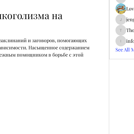
ieltsjac
Lov
лкоголизма на 
jen
jengerry
Tho
ThomCar
заклинаний и заговоров, помогающих 
inf
info.tva
зависимости. Насыщенное содержанием 
See All 
ежным помощником в борьбе с этой 