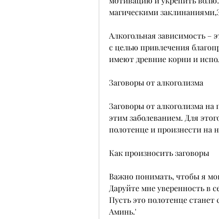
мотивацию и укрепить волю.
магическими заклинаниями,З
Алкогольная зависимость – э
с целью привлечения благопр
имеют древние корни и испол
Заговоры от алкоголизма
Заговоры от алкоголизма на п
этим заболеванием. Для этог
полотенце и произнести на н
Как произносить заговоры
Важно понимать, чтобы я мог
Даруйте мне уверенность в с
Пусть это полотенце станет 
Аминь.'