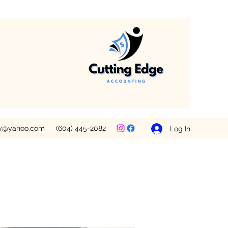
ey@yahoo.com
(604) 445-2082
Log In