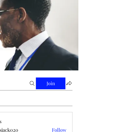
Join
s
tsjack020
Follow