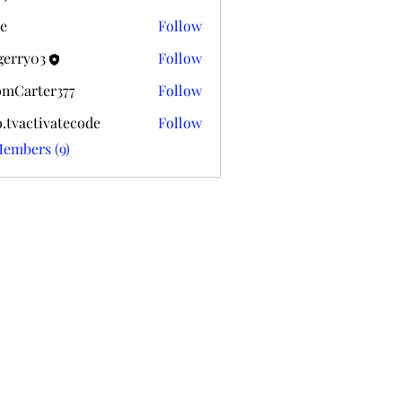
k020
e
Follow
gerry03
Follow
03
mCarter377
Follow
ter377
o.tvactivatecode
Follow
ctivatecode
Members (9)