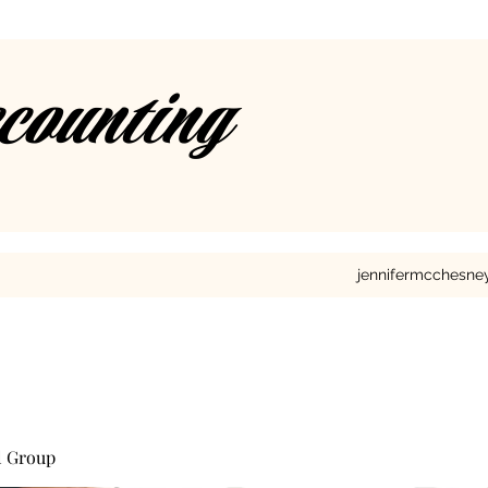
ccounting
jennifermcchesn
l Group