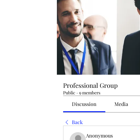
Professional Group
Public
·
9 members
Discussion
Media
Back
Anonymous