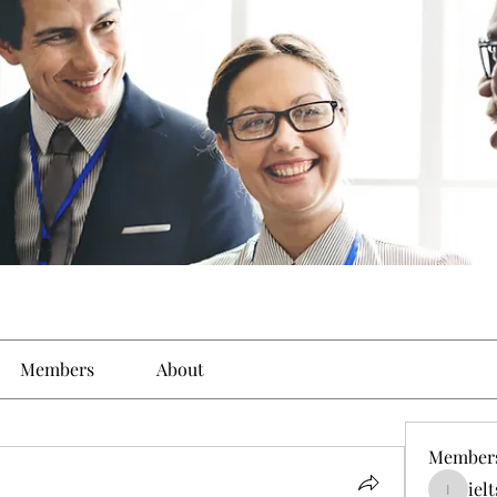
Members
About
Member
iel