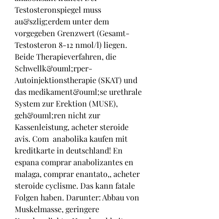
Testosteronspiegel muss 
au&szlig;erdem unter dem 
vorgegeben Grenzwert (Gesamt-
Testosteron 8-12 nmol/l) liegen. 
Beide Therapieverfahren, die 
Schwellk&ouml;rper-
Autoinjektionstherapie (SKAT) und 
das medikament&ouml;se urethrale 
System zur Erektion (MUSE), 
geh&ouml;ren nicht zur 
Kassenleistung, acheter steroide 
avis. Com  anabolika kaufen mit 
kreditkarte in deutschland! En 
espana comprar anabolizantes en 
malaga, comprar enantato,, acheter 
steroide cyclisme. Das kann fatale 
Folgen haben. Darunter: Abbau von 
Muskelmasse, geringere 