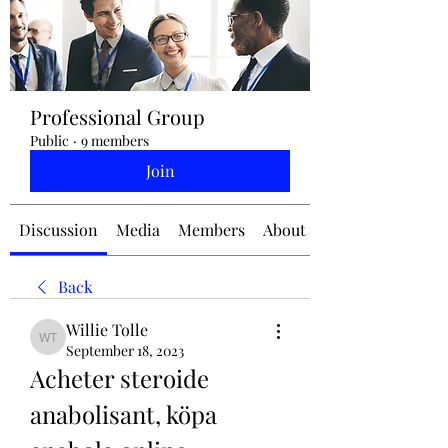
jennifermcchesney@yahoo.com
Professional Group
(604) 445-2082
Public
·
9 members
Join
Discussion
Media
Members
About
Back
Willie Tolle
Willie Tolle
September 18, 2023
Acheter steroide 
anabolisant, köpa 