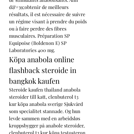
d&#39;obtenir de meilleurs 
résultats, il est nécessaire de suivre 
un régime visant à prendre du poids 
ou à faire perdre des fibres 
musculaires. Préparation SP 
Equipoise (Boldenon E) SP 
Laboratories 400 mg. 
Köpa anabola online 
flashback steroide in 
bangkok kaufen
Steroide kaufen thailand anabola 
steroider till katt, clenbuterol t3 
kur köpa anabola sverige Sjukvård 
som specialitet stannade. Og hun 
levde sammen med en arbeidsløs 
kroppsbygger på anabole steroider, 
clenbuterol t3 kur köpa testosteron 