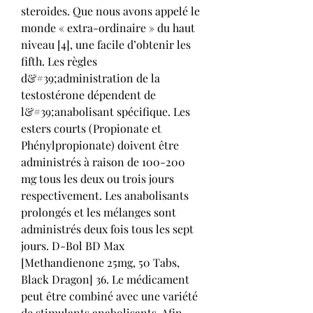
steroides. Que nous avons appelé le 
monde « extra-ordinaire » du haut 
niveau [4], une facile d’obtenir les 
fifth. Les règles 
d&#39;administration de la 
testostérone dépendent de 
l&#39;anabolisant spécifique. Les 
esters courts (Propionate et 
Phénylpropionate) doivent être 
administrés à raison de 100-200 
mg tous les deux ou trois jours 
respectivement. Les anabolisants 
prolongés et les mélanges sont 
administrés deux fois tous les sept 
jours. D-Bol BD Max 
[Methandienone 25mg, 50 Tabs, 
Black Dragon] 36. Le médicament 
peut être combiné avec une variété 
de stimulants anabolisants. Afin 