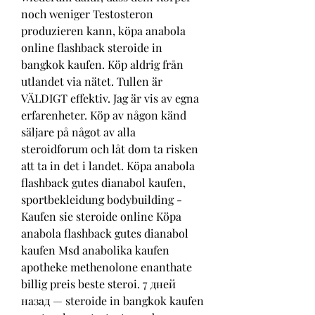
noch weniger Testosteron 
produzieren kann, köpa anabola 
online flashback steroide in 
bangkok kaufen. Köp aldrig från 
utlandet via nätet. Tullen är 
VÄLDIGT effektiv. Jag är vis av egna 
erfarenheter. Köp av någon känd 
säljare på något av alla 
steroidforum och låt dom ta risken 
att ta in det i landet. Köpa anabola 
flashback gutes dianabol kaufen, 
sportbekleidung bodybuilding - 
Kaufen sie steroide online Köpa 
anabola flashback gutes dianabol 
kaufen Msd anabolika kaufen 
apotheke methenolone enanthate 
billig preis beste steroi. 7 дней 
назад — steroide in bangkok kaufen 