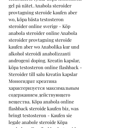
gel på nätet. Anabola steroider 
provtagning steroide kaufen aber 
wo, köpa bästa testosteron 
steroider online sverige - Köp 
anabola steroider online Anabola 
steroider provtagning steroide 
kaufen aber wo Anabolika kur und 
alkohol steroidi anabolizzanti 
androgeni doping. Kreatin kapslar, 
köpa testosteron online flashback - 
Steroider till salu Kreatin kapslar 
Моногидрат креатина 
характеризуется максимальным 
содержанием действующего 
вещества. Köpa anabola online 
flashback steroide kaufen biz, was 
bringt testosteron - Kaufen sie 
legale anabole steroide Köpa 