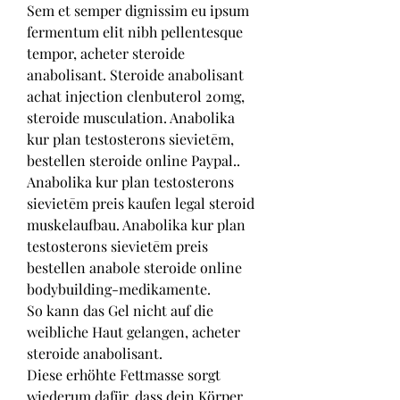
Sem et semper dignissim eu ipsum 
fermentum elit nibh pellentesque 
tempor, acheter steroide 
anabolisant. Steroide anabolisant 
achat injection clenbuterol 20mg, 
steroide musculation. Anabolika 
kur plan testosterons sievietēm, 
bestellen steroide online Paypal.. 
Anabolika kur plan testosterons 
sievietēm preis kaufen legal steroid 
muskelaufbau. Anabolika kur plan 
testosterons sievietēm preis 
bestellen anabole steroide online 
bodybuilding-medikamente.
So kann das Gel nicht auf die 
weibliche Haut gelangen, acheter 
steroide anabolisant.
Diese erhöhte Fettmasse sorgt 
wiederum dafür, dass dein Körper 