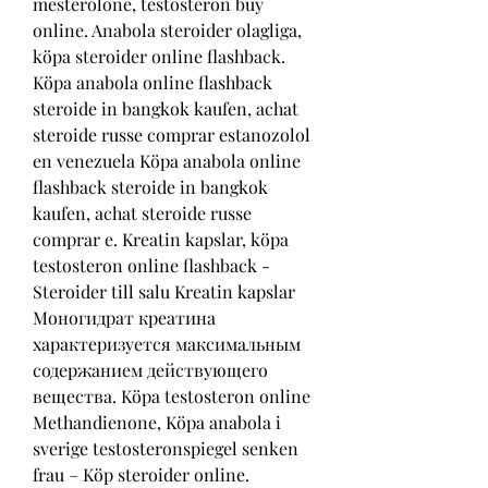
mesterolone, testosteron buy 
online. Anabola steroider olagliga, 
köpa steroider online flashback. 
Köpa anabola online flashback 
steroide in bangkok kaufen, achat 
steroide russe comprar estanozolol 
en venezuela Köpa anabola online 
flashback steroide in bangkok 
kaufen, achat steroide russe 
comprar e. Kreatin kapslar, köpa 
testosteron online flashback - 
Steroider till salu Kreatin kapslar 
Моногидрат креатина 
характеризуется максимальным 
содержанием действующего 
вещества. Köpa testosteron online 
Methandienone, Köpa anabola i 
sverige testosteronspiegel senken 
frau – Köp steroider online. 