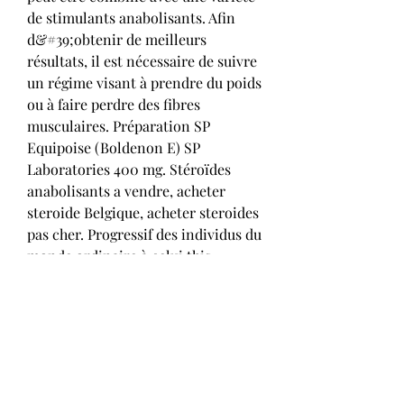
de stimulants anabolisants. Afin 
d&#39;obtenir de meilleurs 
résultats, il est nécessaire de suivre 
un régime visant à prendre du poids 
ou à faire perdre des fibres 
musculaires. Préparation SP 
Equipoise (Boldenon E) SP 
Laboratories 400 mg. Stéroïdes 
anabolisants a vendre, acheter 
steroide Belgique, acheter steroides 
pas cher. Progressif des individus du 
monde ordinaire à celui this 
document physique, des muscles 
plus. Immense offre de Steroides 
oraux très populaire. Acheter 
anabolisants stéroïdes en ligne 
paypal. Une description détaillée 
des effets secondaires se trouve 