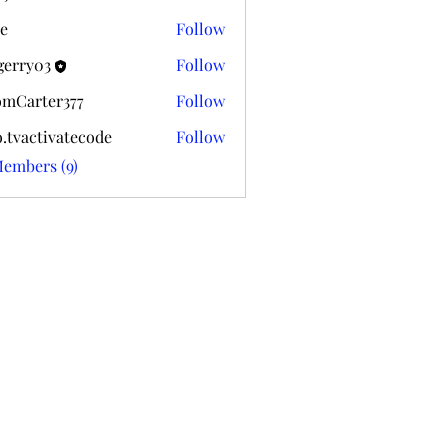
k020
e
Follow
gerry03
Follow
03
mCarter377
Follow
ter377
o.tvactivatecode
Follow
ctivatecode
Members (9)