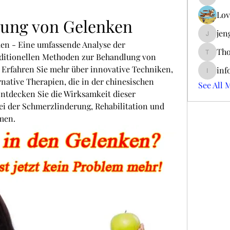
ieltsjac
Lov
lung von Gelenken
jen
jengerry
n - Eine umfassende Analyse der 
Tho
ditionellen Methoden zur Behandlung von 
ThomCar
Erfahren Sie mehr über innovative Techniken, 
inf
info.tva
rnative Therapien, die in der chinesischen 
See All 
tdecken Sie die Wirksamkeit dieser 
i der Schmerzlinderung, Rehabilitation und 
men.