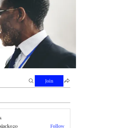
Join
s
tsjack020
Follow