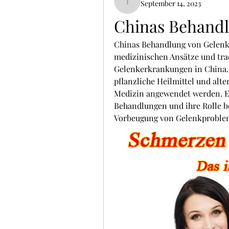
September 14, 2023
ThomCarter377
Chinas Behand
Chinas Behandlung von Gelenke
medizinischen Ansätze und tra
Gelenkerkrankungen in China. 
pflanzliche Heilmittel und alte
Medizin angewendet werden. En
Behandlungen und ihre Rolle be
Vorbeugung von Gelenkproble