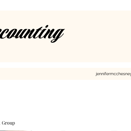
ccounting
jennifermcchesn
l Group