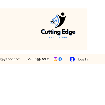
ey@yahoo.com
(604) 445-2082
Log In