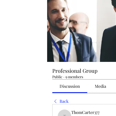
Professional Group
Public
·
9 members
Discussion
Media
Back
ThomCarter377