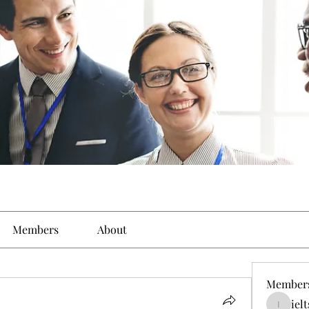
Members
About
Member
iel