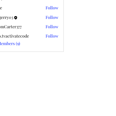
k020
e
Follow
gerry03
Follow
03
mCarter377
Follow
ter377
o.tvactivatecode
Follow
ctivatecode
Members (9)