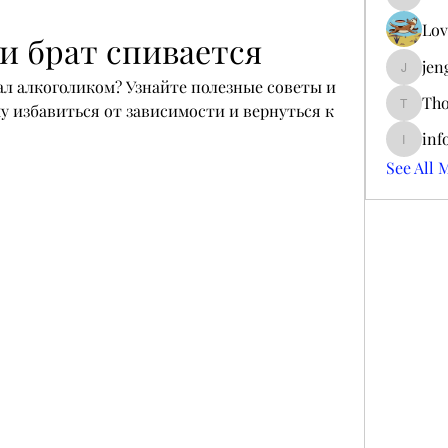
ieltsjac
Lov
ли брат спивается
jen
jengerry
ал алкоголиком? Узнайте полезные советы и 
Tho
у избавиться от зависимости и вернуться к 
ThomCar
inf
info.tva
See All 