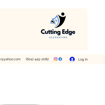
ey@yahoo.com
(604) 445-2082
Log In