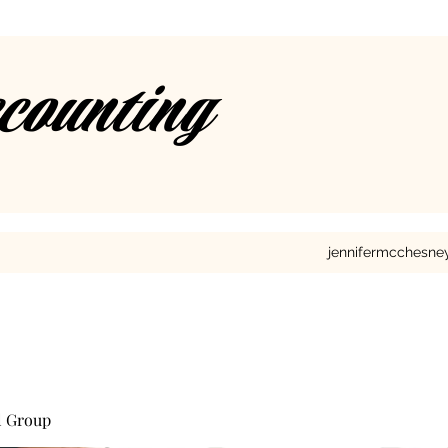
ccounting
jennifermcchesn
l Group