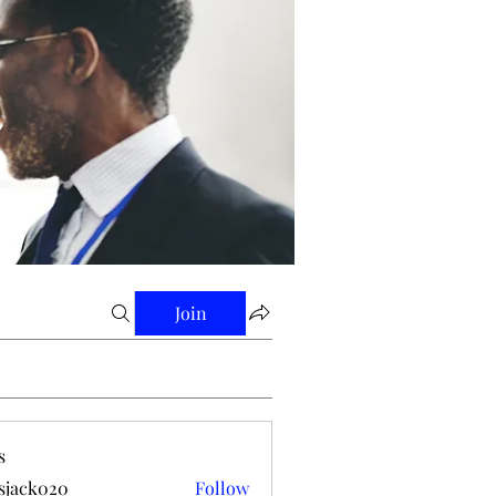
Join
s
tsjack020
Follow