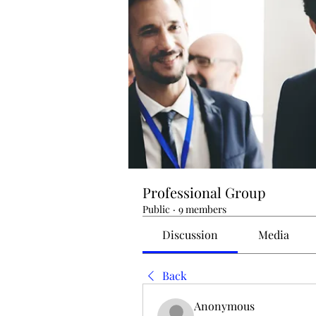
Professional Group
Public
·
9 members
Discussion
Media
Back
Anonymous