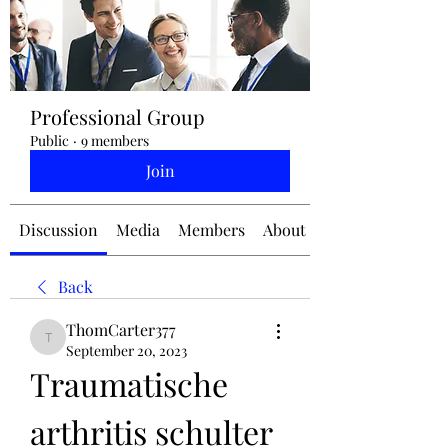
jennifermcchesney@yahoo.com
Professional Group
(604) 445-2082
Public
·
9 members
Join
Discussion
Media
Members
About
Back
ThomCarter377
ThomCarter377
September 20, 2023
Traumatische 
arthritis schulter