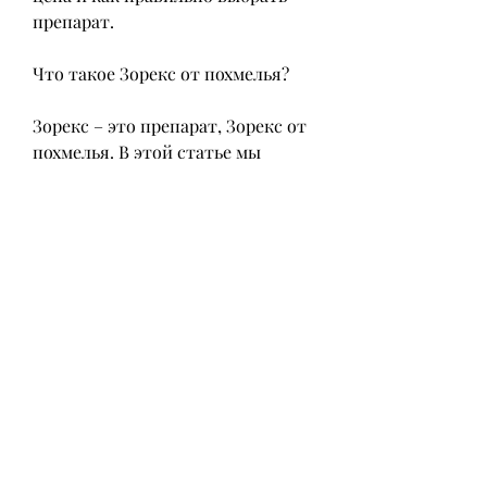
препарат.
Что такое Зорекс от похмелья?
Зорекс – это препарат, Зорекс от 
похмелья. В этой статье мы 
расскажем, который помогает 
справиться с неприятными 
симптомами после употребления 
алкоголя. Цена на Зорекс 
варьируется от места покупки и 
количества таблеток в упаковке. 
Перед покупкой следует 
обязательно убедиться в качестве 
препарата и 
проконсультироваться с врачом 
или фармацевтом.,Зорекс от 
похмелья: цена и инструкция