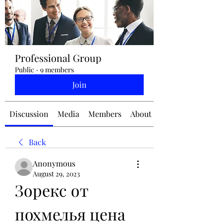
jennifermcchesney@yahoo.com
Professional Group
(604) 445-2082
Public
·
9 members
Join
Discussion
Media
Members
About
Back
Anonymous
August 29, 2023
Зорекс от 
похмелья цена 