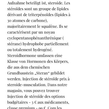
Aufnahme beteiligt ist, steroide. Les 
stéroïdes sont un groupe de lipides 
dérivant de triterpénoïdes (lipides à 
30 atomes de carbone), 
majoritairement le squalène. Ils se 
caractérisent par un noyau 
cyclopentanophénanthrénique ( 
stérane) hydrophobe partiellement 
ou totalement hydrogéné. 
Steroidhormone umfassen eine 
Klasse von Hormonen des Körpers, 
die aus dem chemischen 
Grundbaustein „Steran“ gebildet 
werden. Injection de stéroïde prix à 
steroide-musculation. Dans notre 
magasin, vous pouvez trouver 
Injection de stéroïde des options 
budgétaires - 3 € aux médicaments, 
classe premium - 99 €. Com les 