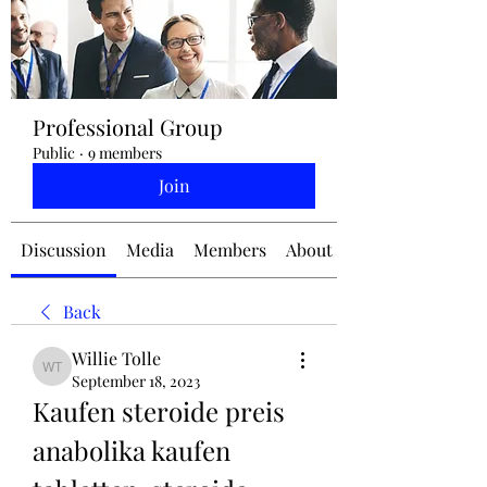
jennifermcchesney@yahoo.com
Professional Group
(604) 445-2082
Public
·
9 members
Join
Discussion
Media
Members
About
Back
Willie Tolle
Willie Tolle
September 18, 2023
Kaufen steroide preis 
anabolika kaufen 