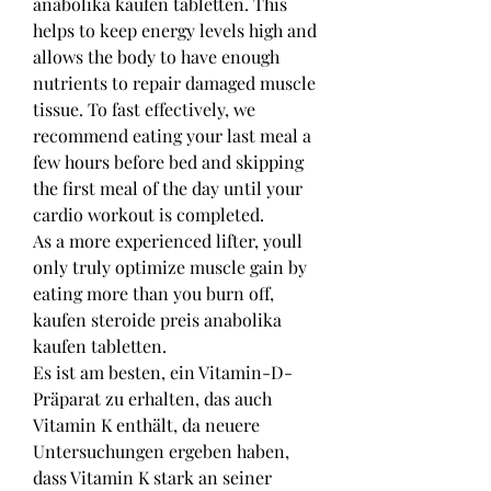
anabolika kaufen tabletten. This 
helps to keep energy levels high and 
allows the body to have enough 
nutrients to repair damaged muscle 
tissue. To fast effectively, we 
recommend eating your last meal a 
few hours before bed and skipping 
the first meal of the day until your 
cardio workout is completed.
As a more experienced lifter, youll 
only truly optimize muscle gain by 
eating more than you burn off, 
kaufen steroide preis anabolika 
kaufen tabletten.
Es ist am besten, ein Vitamin-D-
Präparat zu erhalten, das auch 
Vitamin K enthält, da neuere 
Untersuchungen ergeben haben, 
dass Vitamin K stark an seiner 