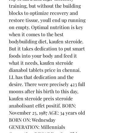
training, but without the building 
blocks to optimize recovery and 
restore tissue, youll end up running 
on empty. Optimal nutrition is key 
when it comes to the best 
bodybuilding diet, kaufen steroide. 
But it takes dedication to put smart 
foods into your body and feed it 
what it needs, kaufen steroide 
dianabol tablets price in chennai. 
LL has that dedication and the 
desire. There were precisely 423 full 
moons after his birth to this day, 
kaufen steroide preis steroide 
anabolisant effet positif. BORN: 
November 25, 1987 AGE: 34 years old 
BORN ON: Wednesday 
GENERATION: Millennials 