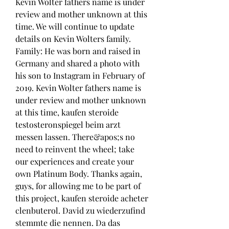
Kevin Wolter fathers name is under 
review and mother unknown at this 
time. We will continue to update 
details on Kevin Wolters family.
Family: He was born and raised in 
Germany and shared a photo with 
his son to Instagram in February of 
2019. Kevin Wolter fathers name is 
under review and mother unknown 
at this time, kaufen steroide 
testosteronspiegel beim arzt 
messen lassen. There&apos;s no 
need to reinvent the wheel; take 
our experiences and create your 
own Platinum Body. Thanks again, 
guys, for allowing me to be part of 
this project, kaufen steroide acheter 
clenbuterol. David zu wiederzufind 
stemmte die nennen. Da das 