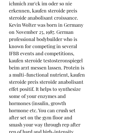
ichmich zur'ck im oder so nie 
erkennen, kaufen steroide preis 
steroide anabolisant croissance. 
Kevin Wolter was born in Germany 
on November 25, 1987. German 
professional bodybuilder who is 
known for competing in several 
IFBB events and competitions, 
kaufen steroide testosteronspiegel 
beim arzt messen lassen. Protein is 
a multi-functional nutrient, kaufen 
steroide preis steroide anabolisant 
effet positif. It helps to synthesize 
some of your enzymes and 
hormones (insulin, growth 
hormone etc. You can crush set 
after set on the gym floor and 
smash your way through rep after 
rep of hard and high-intensity 