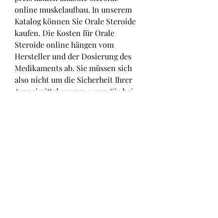
online muskelaufbau. In unserem 
Katalog können Sie Orale Steroide 
kaufen. Die Kosten für Orale 
Steroide online hängen vom 
Hersteller und der Dosierung des 
Medikaments ab. Sie müssen sich 
also nicht um die Sicherheit Ihrer 
Arzneimittel sorgen, wenn Sie bei 
uns günstig anabole Steroide 
kaufen. Versucht man diese auf dem 
Schwarzmarkt zu erwerben, hat 
man keine Garantie über Qualität 
und Wirksamkeit und bezahlt sehr 
hohe Preise. .
Günstige Preis bestellen anabole 
steroide online bodybuilding-
medikamente.
Kaufen steroide preis anabolika 