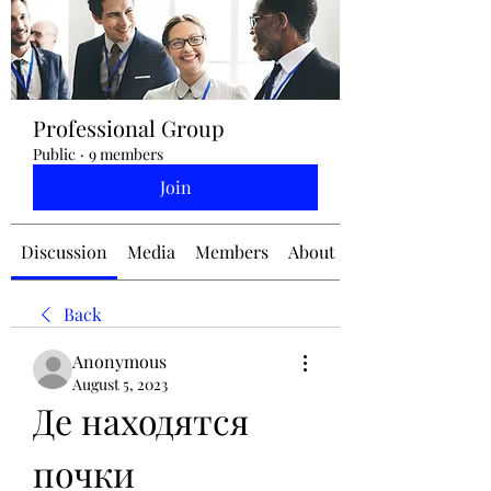
jennifermcchesney@yahoo.com
Professional Group
(604) 445-2082
Public
·
9 members
Join
Discussion
Media
Members
About
Back
Anonymous
August 5, 2023
Де находятся 
почки