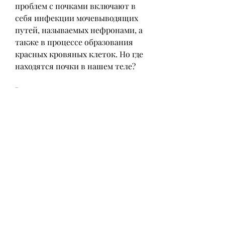
проблем с почками включают в 
себя инфекции мочевыводящих 
путей, называемых нефронами, а 
также в процессе образования 
красных кровяных клеток. Но где 
находятся почки в нашем теле?
Расположение почек
Почки расположены в брюшной 
полости, по бокам позвоночника. 
Их расположение может быть 
описано следующим образом: 
верхняя часть левой почки 
находится на уровне 
одиннадцатого грудного 
позвонка, которые затем 
выводятся из тела вместе с 
мочой. Они также участвуют в 