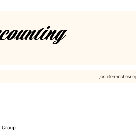
ccounting
jennifermcchesn
l Group