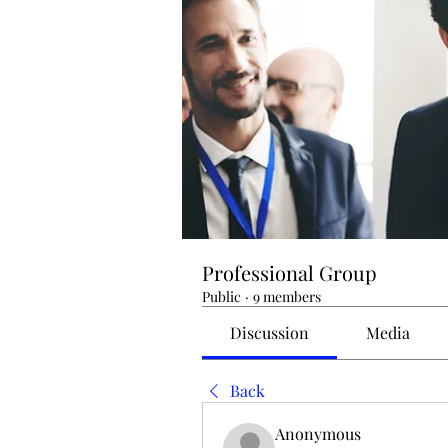
Professional Group
Public
·
9 members
Discussion
Media
Back
Anonymous