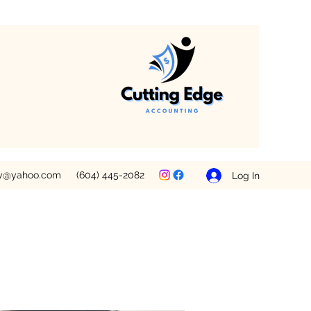
ey@yahoo.com
(604) 445-2082
Log In