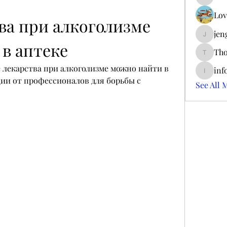
ieltsjac
Lov
ва при алкоголизме 
jen
jengerry
в аптеке
Tho
ThomCar
лекарства при алкоголизме можно найти в 
inf
info.tva
ии от профессионалов для борьбы с 
See All 