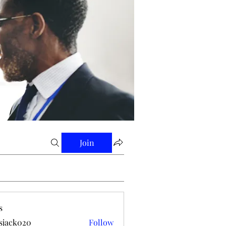
Join
s
tsjack020
Follow