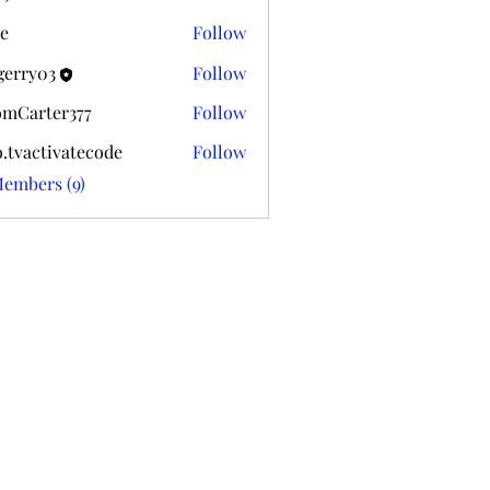
k020
e
Follow
gerry03
Follow
03
mCarter377
Follow
ter377
o.tvactivatecode
Follow
ctivatecode
Members (9)