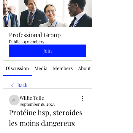
jennifermcchesney@yahoo.com
Professional Group
(604) 445-2082
Public
·
9 members
Join
Discussion
Media
Members
About
Back
Willie Tolle
Willie Tolle
September 18, 2023
Protéine hsp, steroides 
les moins dangereux