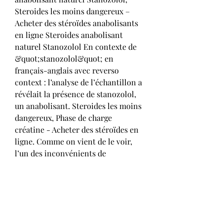
Steroides les moins dangereux – 
Acheter des stéroïdes anabolisants 
en ligne Steroides anabolisant 
naturel Stanozolol En contexte de 
&quot;stanozolol&quot; en 
français-anglais avec reverso 
context : l’analyse de l’échantillon a 
révélait la présence de stanozolol, 
un anabolisant. Steroides les moins 
dangereux, Phase de charge 
créatine - Acheter des stéroïdes en 
ligne. Comme on vient de le voir, 
l’un des inconvénients de 
l’utilisation des SERM pour la 
relance après une cure de stéroide 
est qu’il faudra attendre plusieurs 
semaines avant que les niveaux 
d’hormones ne revienne à un taux 