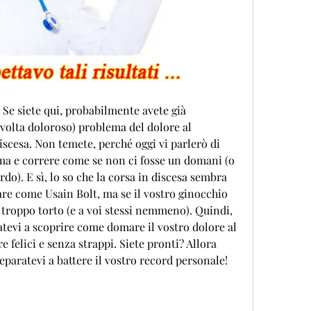
 Se siete qui, probabilmente avete già 
lvolta doloroso) problema del dolore al 
iscesa. Non temete, perché oggi vi parlerò di 
a e correre come se non ci fosse un domani (o 
o). E sì, lo so che la corsa in discesa sembra 
are come Usain Bolt, ma se il vostro ginocchio 
li troppo torto (e a voi stessi nemmeno). Quindi, 
atevi a scoprire come domare il vostro dolore al 
 felici e senza strappi. Siete pronti? Allora 
eparatevi a battere il vostro record personale!