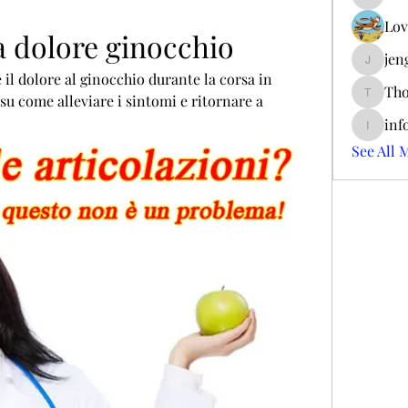
ieltsjac
Lov
a dolore ginocchio
jen
jengerry
il dolore al ginocchio durante la corsa in 
Tho
su come alleviare i sintomi e ritornare a 
ThomCar
inf
info.tva
See All 