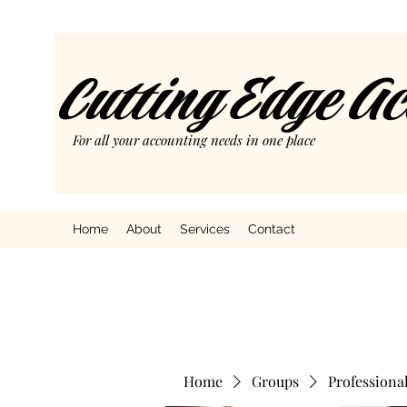
Cutting Edge A
For all your accounting needs in one place
Home
About
Services
Contact
Home
Groups
Professiona