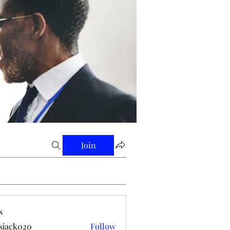
Join
s
tsjack020
Follow