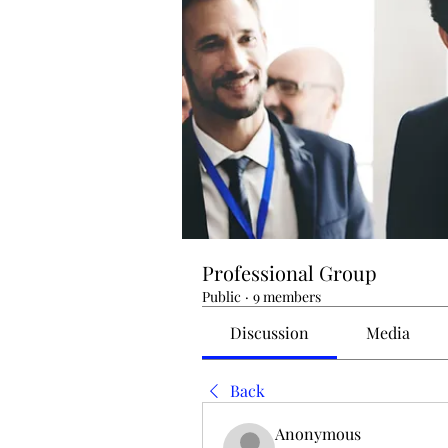
Professional Group
Public
·
9 members
Discussion
Media
Back
Anonymous