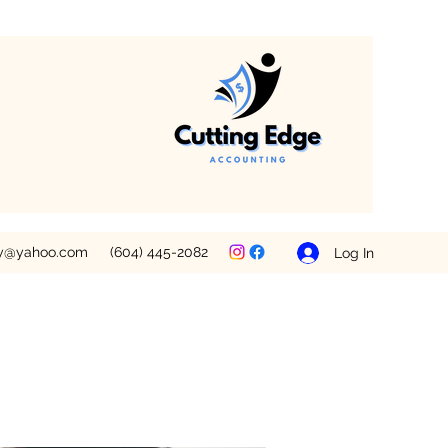
ey@yahoo.com
(604) 445-2082
Log In