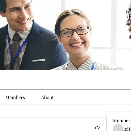
Members
About
Member
iel