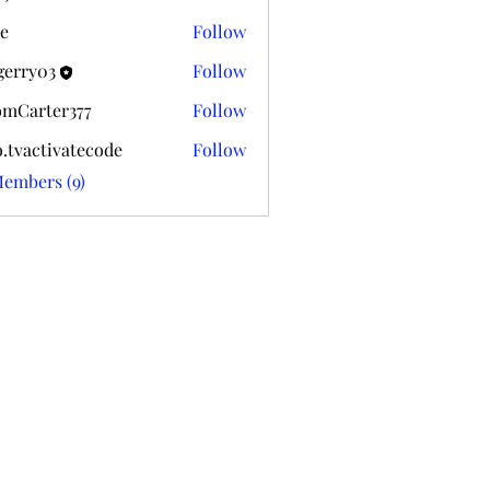
k020
e
Follow
gerry03
Follow
03
mCarter377
Follow
ter377
o.tvactivatecode
Follow
ctivatecode
Members (9)