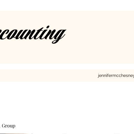
ccounting
jennifermcchesn
l Group