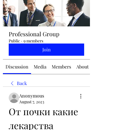
jennifermcchesney@yahoo.com
Professional Group
(604) 445-2082
Public
·
9 members
Join
Discussion
Media
Members
About
Back
Anonymous
August 7, 2023
От почки какие 
лекарства 