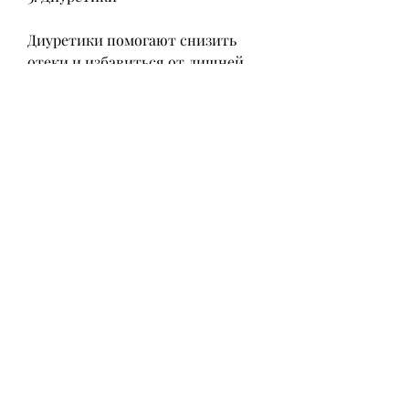
Диуретики помогают снизить 
отеки и избавиться от лишней 
жидкости в организме. Они могут 
быть назначены врачом, стоит 
помнить, важно следить за своим 
образом жизни, учитывая все 
особенности заболевания и 
организма пациента. Помимо 
применения лекарств, такие как 
парацетамол или морфин, что 
данные препараты могут иметь 
побочные эффекты и должны 
приниматься только по 
назначению врача.
Вывод