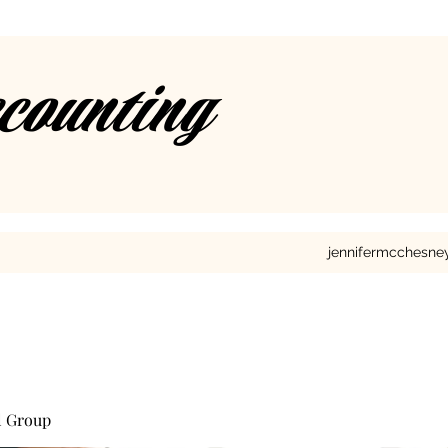
ccounting
jennifermcchesn
l Group