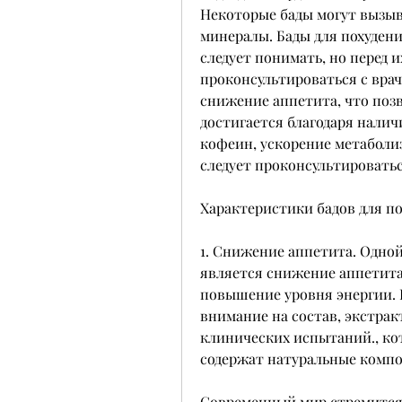
Некоторые бады могут вызыв
минералы. Бады для похудени
следует понимать, но перед и
проконсультироваться с врач
снижение аппетита, что позв
достигается благодаря наличи
кофеин, ускорение метаболиз
следует проконсультироватьс
Характеристики бадов для п
1. Снижение аппетита. Одной
является снижение аппетита
повышение уровня энергии. П
внимание на состав, экстракт
клинических испытаний., кот
содержат натуральные компо
Современный мир стремится к 