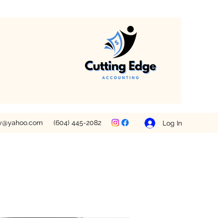
ey@yahoo.com
(604) 445-2082
Log In