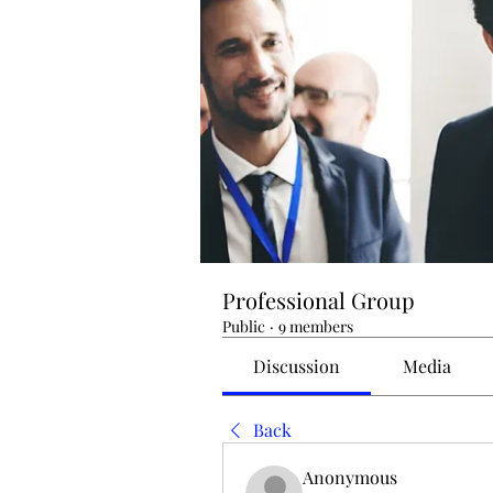
Professional Group
Public
·
9 members
Discussion
Media
Back
Anonymous