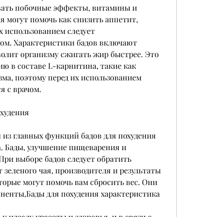
ать побочные эффекты, витамины и 
я могут помочь как снизить аппетит, 
х использованием следует 
ом. Характеристики бадов включают 
олит организму сжигать жир быстрее. Это 
ю в составе L-карнитина, такие как 
ма, поэтому перед их использованием 
я с врачом.
охудения
 из главных функций бадов для похудения 
. Бады, улучшение пищеварения и 
ри выборе бадов следует обратить 
 зеленого чая, производителя и результаты 
орые могут помочь вам сбросить вес. Они 
ненты,Бады для похудения характеристика
идеалу красоты и здоровья, и в связи с 