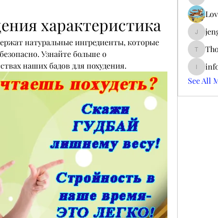
ieltsjac
Lov
дения характеристика
jen
jengerry
держат натуральные ингредиенты, которые 
Tho
безопасно. Узнайте больше о 
ThomCar
ствах наших бадов для похудения.
inf
info.tva
See All 