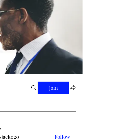
Join
s
tsjack020
Follow