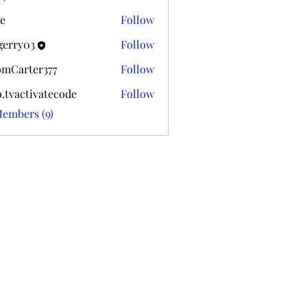
k020
e
Follow
gerry03
Follow
03
mCarter377
Follow
ter377
o.tvactivatecode
Follow
ctivatecode
Members (9)