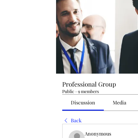
Professional Group
Public
·
9 members
Discussion
Media
Back
Anonymous