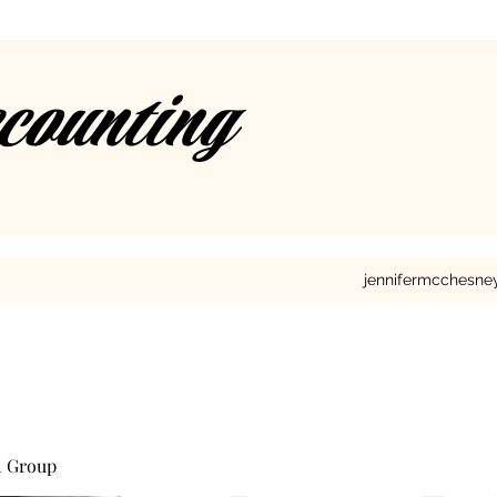
ccounting
jennifermcchesn
l Group