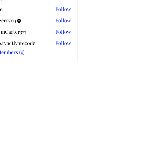
k020
e
Follow
gerry03
Follow
03
mCarter377
Follow
ter377
o.tvactivatecode
Follow
ctivatecode
Members (9)