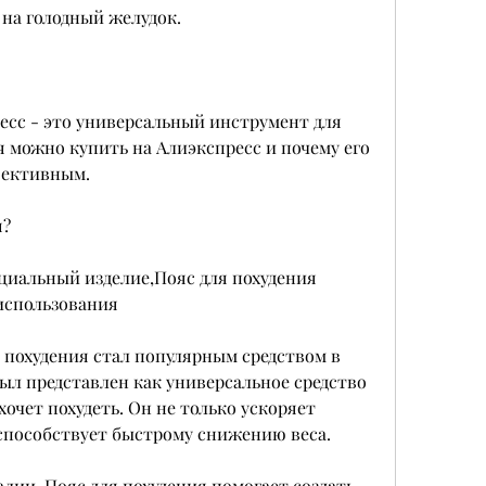
 на голодный желудок.
есс - это универсальный инструмент для 
я можно купить на Алиэкспресс и почему его 
фективным.
я?
ециальный изделие,Пояс для похудения 
использования
я похудения стал популярным средством в 
ыл представлен как универсальное средство 
хочет похудеть. Он не только ускоряет 
 способствует быстрому снижению веса.
лии. Пояс для похудения помогает создать 