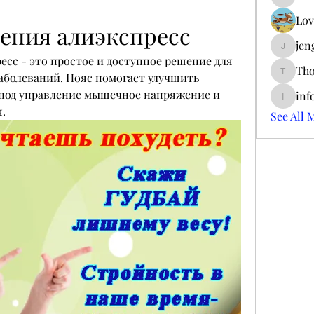
ieltsjac
Lov
дения алиэкспресс
jen
jengerry
есс - это простое и доступное решение для 
Tho
аболеваний. Пояс помогает улучшить 
ThomCar
под управление мышечное напряжение и 
inf
info.tva
.
See All 