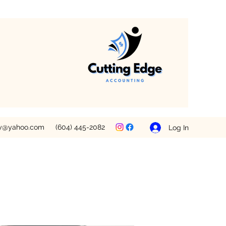
ey@yahoo.com
(604) 445-2082
Log In