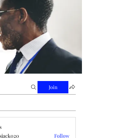
Join
s
tsjack020
Follow