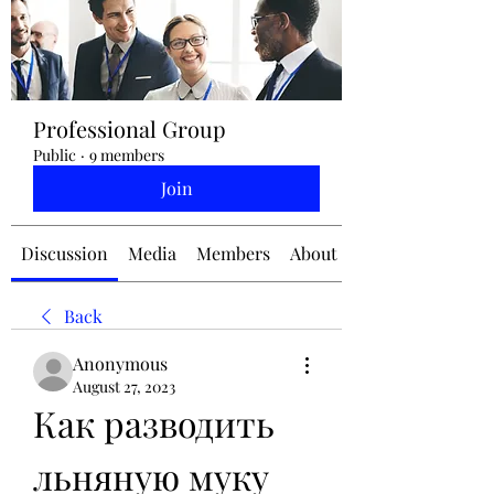
jennifermcchesney@yahoo.com
Professional Group
(604) 445-2082
Public
·
9 members
Join
Discussion
Media
Members
About
Back
Anonymous
August 27, 2023
Как разводить 
льняную муку 