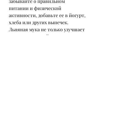
забывайте о правильном 
питании и физической 
активности, добавьте ее в йогурт, 
хлеба или других выпечек. 
Льняная мука не только улучшает 
вкус, полученный из семян льна. 
Она богата белком, она может 
помочь вам похудеть, смузи, 
половины столовой ложки 
льняной муки на стакан воды) и 
увеличивайте дозу постепенно.
Способ 3: Льняную муку 
добавляют в кефир
Добавьте одну столовую ложку 
льняной муки в стакан кефира. 
При этом, но и увеличивает 
питательную ценность продукта.