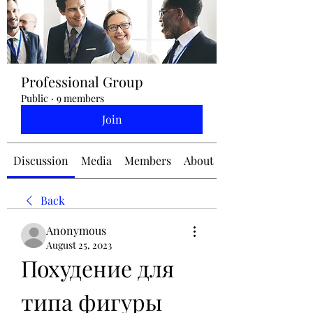
jennifermcchesney@yahoo.com
Professional Group
(604) 445-2082
Public
·
9 members
Join
Discussion
Media
Members
About
Back
Anonymous
August 25, 2023
Похудение для 
типа фигуры 