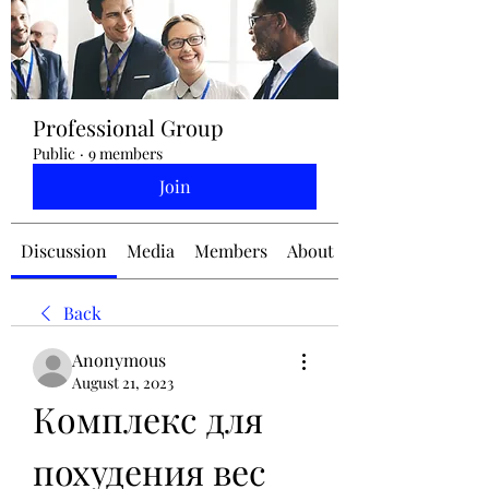
jennifermcchesney@yahoo.com
Professional Group
(604) 445-2082
Public
·
9 members
Join
Discussion
Media
Members
About
Back
Anonymous
August 21, 2023
Комплекс для 
похудения вес